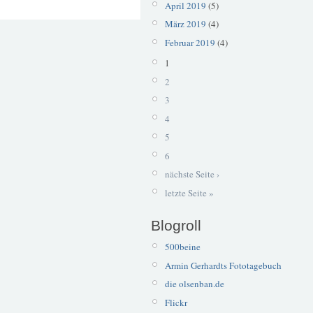
April 2019
(5)
März 2019
(4)
Februar 2019
(4)
1
2
3
4
5
6
nächste Seite ›
letzte Seite »
Blogroll
500beine
Armin Gerhardts Fototagebuch
die olsenban.de
Flickr