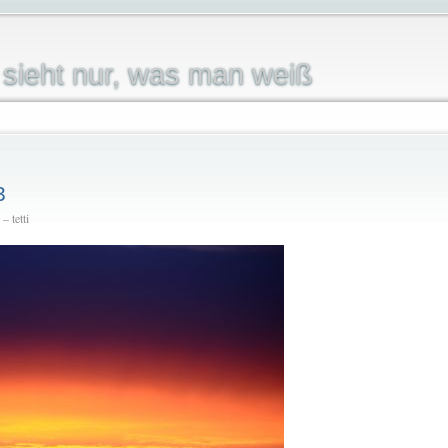
sieht nur, was man weiß
3
 tetti