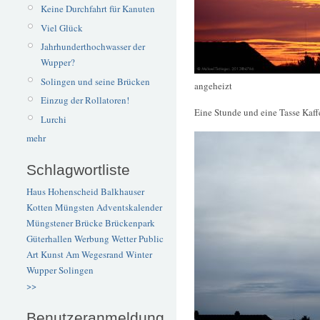
Keine Durchfahrt für Kanuten
Viel Glück
Jahrhunderthochwasser der
Wupper?
Solingen und seine Brücken
angeheizt
Einzug der Rollatoren!
Eine Stunde und eine Tasse Kaffe
Lurchi
mehr
Schlagwortliste
Haus Hohenscheid
Balkhauser
Kotten
Müngsten
Adventskalender
Müngstener Brücke
Brückenpark
Güterhallen
Werbung
Wetter
Public
Art
Kunst
Am Wegesrand
Winter
Wupper
Solingen
>>
Benutzeranmeldung