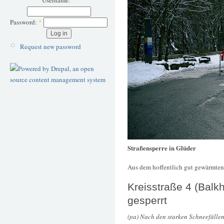
Username:
*
Password:
*
Request new password
Straßensperre in Glüder
Aus dem hoffentlich gut gewärmten
Kreisstraße 4 (Balk
gesperrt
(pa) Nach den starken Schneefälle