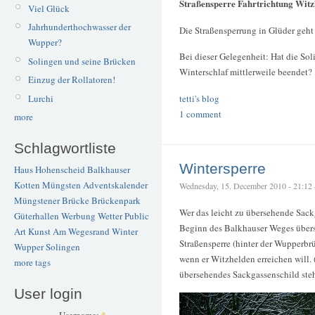
Straßensperre Fahrtrichtung Witz
Viel Glück
Jahrhunderthochwasser der
Die Straßensperrung in Glüder geht
Wupper?
Bei dieser Gelegenheit: Hat die Sol
Solingen und seine Brücken
Winterschlaf mittlerweile beendet?
Einzug der Rollatoren!
Lurchi
tetti's blog
1 comment
more
Schlagwortliste
Wintersperre
Haus Hohenscheid
Balkhauser
Kotten
Müngsten
Adventskalender
Wednesday, 15. December 2010 - 21:12 
Müngstener Brücke
Brückenpark
Wer das leicht zu übersehende Sac
Güterhallen
Werbung
Wetter
Public
Beginn des Balkhauser Weges übersie
Art
Kunst
Am Wegesrand
Winter
Straßensperre (hinter der Wupperbrü
Wupper
Solingen
wenn er Witzhelden erreichen will. 
more tags
übersehendes Sackgassenschild ste
User login