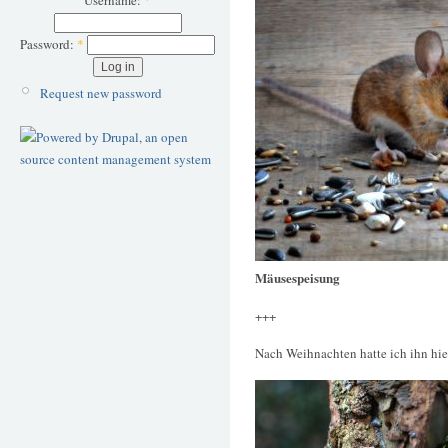
Username:
*
Password:
*
Request new password
Mäusespeisung
+++
Nach Weihnachten hatte ich ihn hie