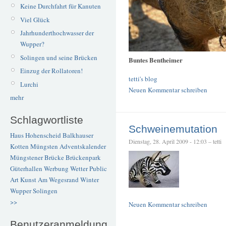
Keine Durchfahrt für Kanuten
Viel Glück
Jahrhunderthochwasser der
Wupper?
Solingen und seine Brücken
Buntes Bentheimer
Einzug der Rollatoren!
tetti's blog
Lurchi
Neuen Kommentar schreiben
mehr
Schlagwortliste
Schweinemutation
Haus Hohenscheid
Balkhauser
Dienstag, 28. April 2009 - 12:03 – tetti
Kotten
Müngsten
Adventskalender
Müngstener Brücke
Brückenpark
Güterhallen
Werbung
Wetter
Public
Art
Kunst
Am Wegesrand
Winter
Wupper
Solingen
>>
Neuen Kommentar schreiben
Benutzeranmeldung