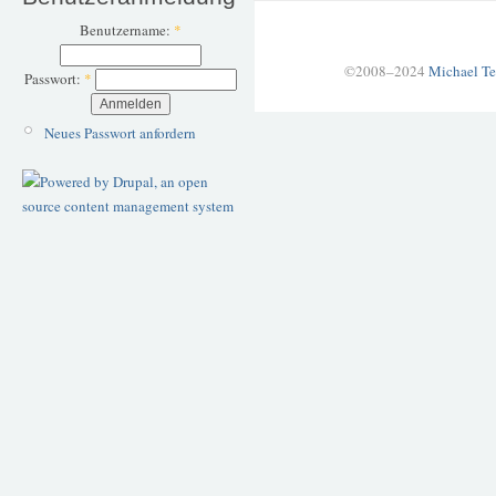
Benutzername:
*
©2008–2024
Michael Te
Passwort:
*
Neues Passwort anfordern