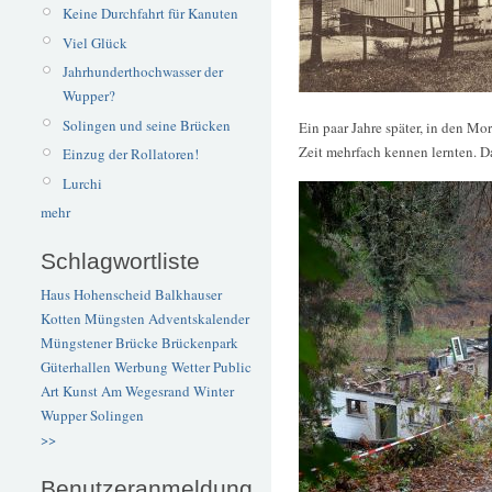
Keine Durchfahrt für Kanuten
Viel Glück
Jahrhunderthochwasser der
Wupper?
Solingen und seine Brücken
Ein paar Jahre später, in den M
Zeit mehrfach kennen lernten. Da
Einzug der Rollatoren!
Lurchi
mehr
Schlagwortliste
Haus Hohenscheid
Balkhauser
Kotten
Müngsten
Adventskalender
Müngstener Brücke
Brückenpark
Güterhallen
Werbung
Wetter
Public
Art
Kunst
Am Wegesrand
Winter
Wupper
Solingen
>>
Benutzeranmeldung