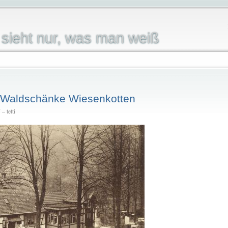
sieht nur, was man weiß
e Waldschänke Wiesenkotten
– tetti