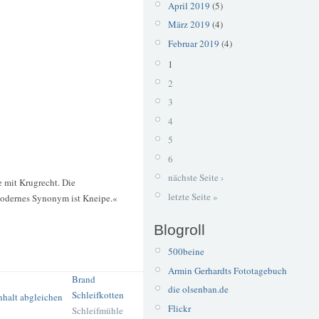
April 2019
(5)
März 2019
(4)
Februar 2019
(4)
1
2
3
4
5
6
nächste Seite ›
e mit Krugrecht. Die
letzte Seite »
modernes Synonym ist Kneipe.«
Blogroll
500beine
Armin Gerhardts Fototagebuch
Brand
die olsenban.de
Schleifkotten
Flickr
Schleifmühle