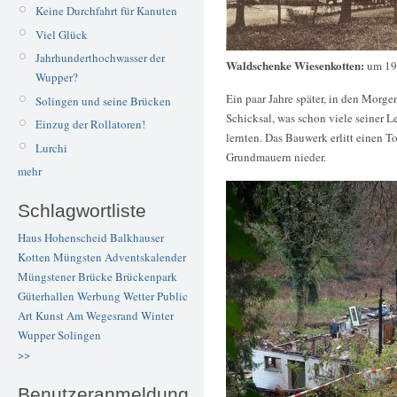
Keine Durchfahrt für Kanuten
Viel Glück
Jahrhunderthochwasser der
Waldschenke Wiesenkotten:
um 1
Wupper?
Ein paar Jahre später, in den Morg
Solingen und seine Brücken
Schicksal, was schon viele seiner 
Einzug der Rollatoren!
lernten. Das Bauwerk erlitt einen To
Lurchi
Grundmauern nieder.
mehr
Schlagwortliste
Haus Hohenscheid
Balkhauser
Kotten
Müngsten
Adventskalender
Müngstener Brücke
Brückenpark
Güterhallen
Werbung
Wetter
Public
Art
Kunst
Am Wegesrand
Winter
Wupper
Solingen
>>
Benutzeranmeldung