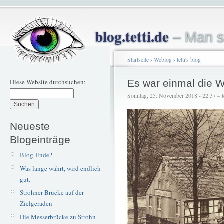
blog.tetti.de
– Man s
Startseite
›
Weblog
›
tetti's blog
Diese Website durchsuchen:
Es war einmal die 
Sonntag, 25. November 2018 - 22:37 – te
Neueste
Blogeinträge
Blog-Ende?
Was lange währt, wird endlich
gut.
Strohner Brücke auf der
Zielgeraden
Die Messerbrücke zu Strohn