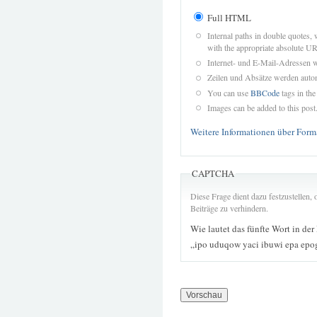
Full HTML
Internal paths in double quotes, 
with the appropriate absolute URL
Internet- und E-Mail-Adressen 
Zeilen und Absätze werden autom
You can use
BBCode
tags in the
Images can be added to this post
Weitere Informationen über Form
CAPTCHA
Diese Frage dient dazu festzustellen
Beiträge zu verhindern.
Wie lautet das fünfte Wort in der
„ipo uduqow yaci ibuwi epa epo