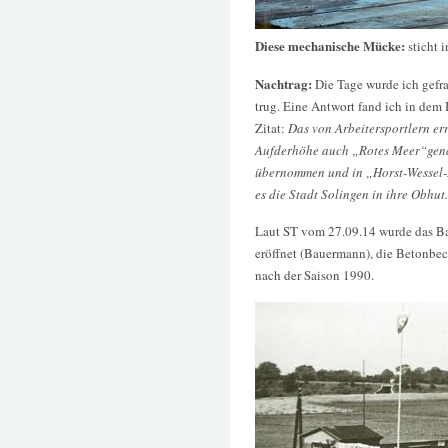
Diese mechanische Mücke:
sticht i
Nachtrag:
Die Tage wurde ich gef
trug. Eine Antwort fand ich in de
Zitat:
Das von Arbeitersportlern er
Aufderhöhe auch „Rotes Meer“gen
übernommen und in „Horst-Wessel
es die Stadt Solingen in ihre Obhut.
Laut ST vom 27.09.14 wurde das Ba
eröffnet (Bauermann), die Betonbe
nach der Saison 1990.