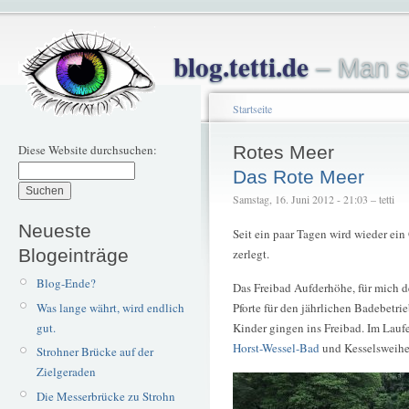
blog.tetti.de
– Man s
Startseite
Diese Website durchsuchen:
Rotes Meer
Das Rote Meer
Samstag, 16. Juni 2012 - 21:03 – tetti
Neueste
Seit ein paar Tagen wird wieder ein O
Blogeinträge
zerlegt.
Blog-Ende?
Das Freibad Aufderhöhe, für mich de
Was lange währt, wird endlich
Pforte für den jährlichen Badebetr
gut.
Kinder gingen ins Freibad. Im Lauf
Horst-Wessel-Bad
und Kesselsweiher
Strohner Brücke auf der
Zielgeraden
Die Messerbrücke zu Strohn