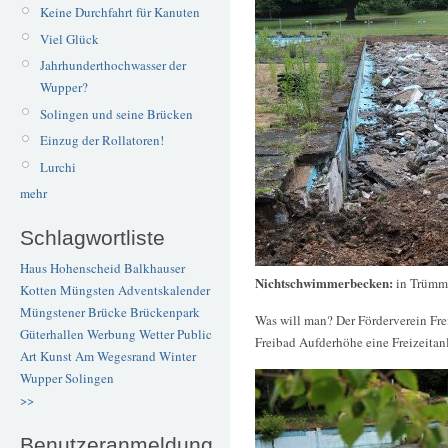
Keine Durchfahrt für Kanuten
Viel Glück
Jahrhunderthochwasser der
Wupper?
Solingen und seine Brücken
Einzug der Rollatoren!
Lurchi
mehr
Schlagwortliste
Haus Hohenscheid
Balkhauser
Nichtschwimmerbecken:
in Trümm
Kotten
Müngsten
Adventskalender
Müngstener Brücke
Brückenpark
Was will man? Der Förderverein Fre
Güterhallen
Werbung
Wetter
Public
Freibad Aufderhöhe eine Freizeitanl
Art
Kunst
Am Wegesrand
Winter
Wupper
Solingen
>>
Benutzeranmeldung