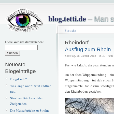
blog.tetti.de
– Man s
Startseite
Diese Website durchsuchen:
Rheindorf
Ausflug zum Rhein
Samstag, 28. Januar 2012 - 18:39 – tetti
Neueste
Fast wie Urlaub, ein paar Stunden 
Blogeinträge
An der alten Wuppermündung – ein 
Blog-Ende?
Wuppermündung – tut sich etwas. H
Was lange währt, wird endlich
eingerammte Pfähle zum Befestigen v
gut.
den Rheinboden getrieben.
Strohner Brücke auf der
Zielgeraden
Die Messerbrücke zu Strohn