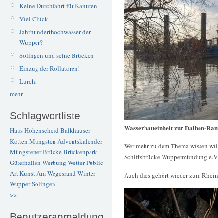
Keine Durchfahrt für Kanuten
Viel Glück
Jahrhunderthochwasser der
Wupper?
Solingen und seine Brücken
Einzug der Rollatoren!
Lurchi
mehr
Schlagwortliste
Wasserbaueinheit zur Dalben-R
Haus Hohenscheid
Balkhauser
Kotten
Müngsten
Adventskalender
Wer mehr zu dem Thema wissen will,
Müngstener Brücke
Brückenpark
Schiffsbrücke Wuppermündung e.V
Güterhallen
Werbung
Wetter
Public
Art
Kunst
Am Wegesrand
Winter
Auch dies gehört wieder zum Rhein
Wupper
Solingen
>>
Benutzeranmeldung