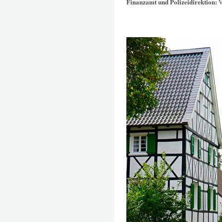
Finanzamt und Polizeidirektion:
V