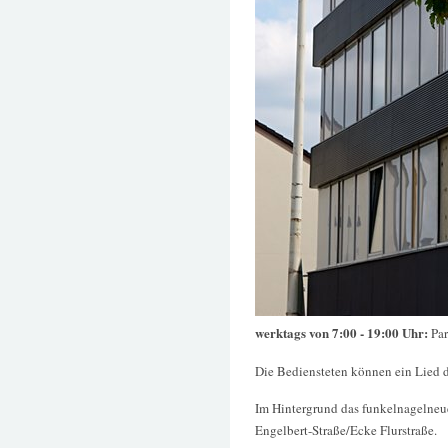
werktags von 7:00 - 19:00 Uhr:
Pa
Die Bediensteten können ein Lied da
Im Hintergrund das funkelnagelneue
Engelbert-Straße/Ecke Flurstraße.