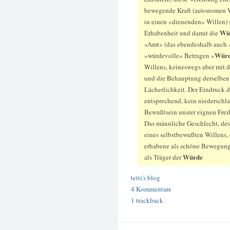
bewegende Kraft (autonomen Wo
in einen »dienenden« Willen) s
Wü
Erhabenheit und damit die
»Amt« (das ebendeshalb auch 
Wür
»würdevolle« Betragen »
Willens, keineswegs aber mit d
und die Behauptung derselbe
Lächerlichkeit. Der Eindruck 
entsprechend, kein niederschla
Bewußtsein unsrer eignen Frei
Das männliche Geschlecht, des
eines selbstbewußten Willens,
erhabene als schöne Bewegung 
Würde
als Träger der
tetti's blog
4 Kommentare
1 trackback