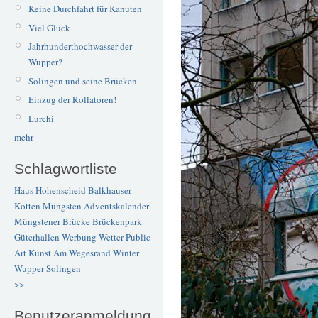
Keine Durchfahrt für Kanuten
Viel Glück
Jahrhunderthochwasser der
Wupper?
Solingen und seine Brücken
Einzug der Rollatoren!
Lurchi
mehr
Schlagwortliste
Haus Hohenscheid
Balkhauser
Kotten
Müngsten
Adventskalender
Müngstener Brücke
Brückenpark
Güterhallen
Werbung
Wetter
Public
Art
Kunst
Am Wegesrand
Winter
Wupper
Solingen
>>
Benutzeranmeldung