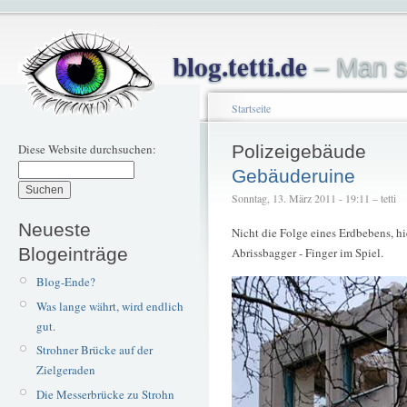
blog.tetti.de
– Man s
Startseite
Diese Website durchsuchen:
Polizeigebäude
Gebäuderuine
Sonntag, 13. März 2011 - 19:11 – tetti
Neueste
Nicht die Folge eines Erdbebens, h
Blogeinträge
Abrissbagger - Finger im Spiel.
Blog-Ende?
Was lange währt, wird endlich
gut.
Strohner Brücke auf der
Zielgeraden
Die Messerbrücke zu Strohn