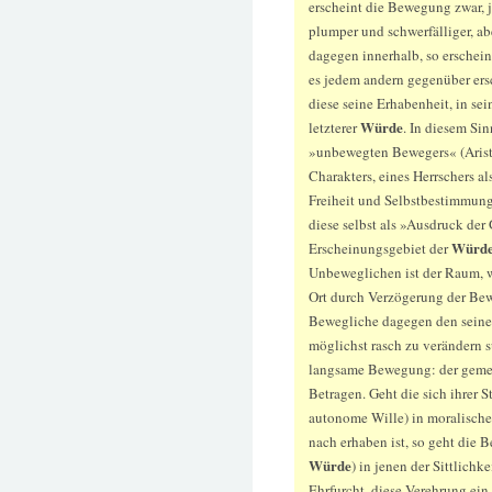
erscheint die Bewegung zwar, j
plumper und schwerfälliger, ab
dagegen innerhalb, so erschein
es jedem andern gegenüber ersc
diese seine Erhabenheit, in se
Würde
letzterer
. In diesem Si
»unbewegten Bewegers« (Aristo
Charakters, eines Herrschers a
Freiheit und Selbstbestimmu
diese selbst als »Ausdruck der G
Würd
Erscheinungsgebiet der
Unbeweglichen ist der Raum, wi
Ort durch Verzögerung der Be
Bewegliche dagegen den sein
möglichst rasch zu verändern s
langsame Bewegung: der gemes
Betragen. Geht die sich ihrer 
autonome Wille) in moralische 
nach erhaben ist, so geht die 
Würde
) in jenen der Sittlichke
Ehrfurcht, diese Verehrung ein