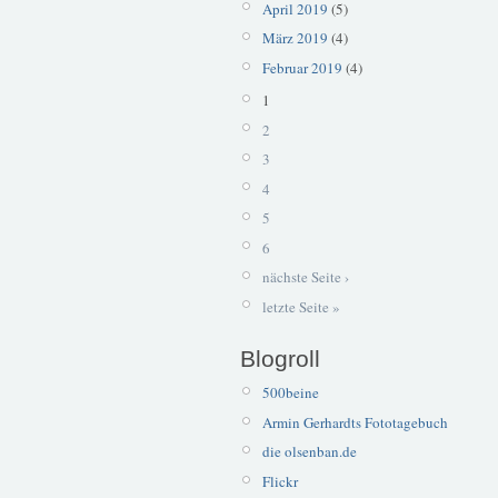
April 2019
(5)
März 2019
(4)
Februar 2019
(4)
1
2
3
4
5
6
nächste Seite ›
letzte Seite »
Blogroll
500beine
Armin Gerhardts Fototagebuch
die olsenban.de
Flickr