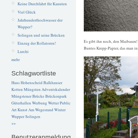
Keine Durchfahrt für Kanuten
Viel Glück
Jahrhunderthochwasser der
Wupper?
Solingen und seine Brücken
Es gibt ihn noch, den Maibaum!
Einzug der Rollatoren!
Buntes Krepp-Papier, das man in 
Lurchi
mehr
Schlagwortliste
Haus Hohenscheid
Balkhauser
Kotten
Müngsten
Adventskalender
Müngstener Brücke
Brückenpark
Güterhallen
Werbung
Wetter
Public
Art
Kunst
Am Wegesrand
Winter
Wupper
Solingen
>>
Benutzeranmeldung