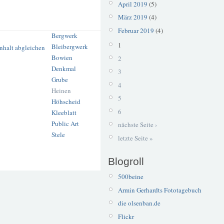
April 2019
(5)
März 2019
(4)
Februar 2019
(4)
Bergwerk
1
Bleibergwerk
Bowien
2
Denkmal
3
Grube
4
Heinen
5
Höhscheid
6
Kleeblatt
Public Art
nächste Seite ›
Stele
letzte Seite »
Blogroll
500beine
Armin Gerhardts Fototagebuch
die olsenban.de
Flickr