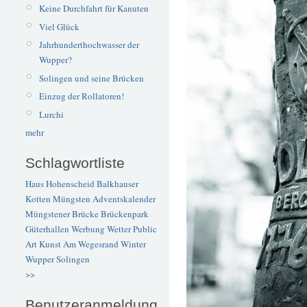
Keine Durchfahrt für Kanuten
Viel Glück
Jahrhunderthochwasser der
Wupper?
Solingen und seine Brücken
Einzug der Rollatoren!
Lurchi
mehr
Schlagwortliste
Haus Hohenscheid
Balkhauser
Kotten
Müngsten
Adventskalender
Müngstener Brücke
Brückenpark
Güterhallen
Werbung
Wetter
Public
Art
Kunst
Am Wegesrand
Winter
Wupper
Solingen
>>
Benutzeranmeldung