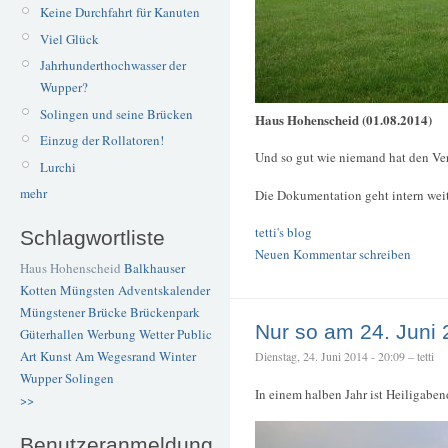
Keine Durchfahrt für Kanuten
Viel Glück
Jahrhunderthochwasser der
Wupper?
Solingen und seine Brücken
Haus Hohenscheid (01.08.2014)
Einzug der Rollatoren!
Und so gut wie niemand hat den Ver
Lurchi
mehr
Die Dokumentation geht intern weit
tetti's blog
Schlagwortliste
Neuen Kommentar schreiben
Haus Hohenscheid
Balkhauser
Kotten
Müngsten
Adventskalender
Müngstener Brücke
Brückenpark
Nur so am 24. Juni
Güterhallen
Werbung
Wetter
Public
Art
Kunst
Am Wegesrand
Winter
Dienstag, 24. Juni 2014 - 20:09 – tetti
Wupper
Solingen
In einem halben Jahr ist Heiligaben
>>
Benutzeranmeldung