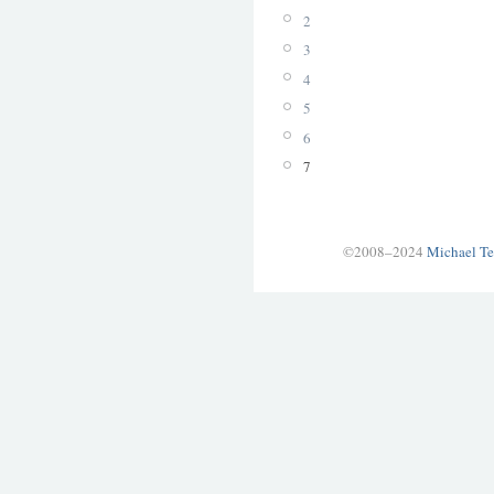
2
3
4
5
6
7
©2008–2024
Michael Te