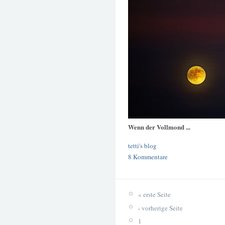
Wenn der Vollmond ...
tetti's blog
8 Kommentare
« erste Seite
‹ vorherige Seite
1