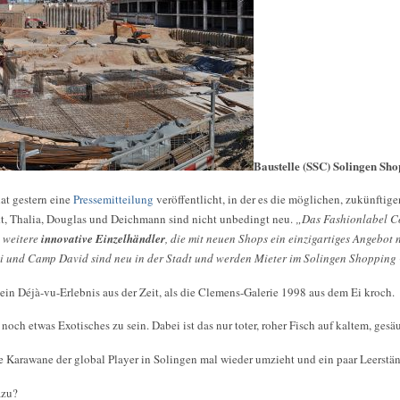
Baustelle (SSC) Solingen Sh
at gestern eine
Pressemitteilung
veröffentlicht, in der es die möglichen, zukünfti
kt, Thalia, Douglas und Deichmann sind nicht unbedingt neu.
„Das Fashionlabel Co
e weitere
innovative Einzelhändler
, die mit neuen Shops ein einzigartiges Angebot
i und Camp David sind neu in der Stadt und werden Mieter im Solingen Shopping 
ein Déjà-vu-Erlebnis aus der Zeit, als die Clemens-Galerie 1998 aus dem Ei kroch.
noch etwas Exotisches zu sein. Dabei ist das nur toter, roher Fisch auf kaltem, gesä
e Karawane der global Player in Solingen mal wieder umzieht und ein paar Leerständ
azu?