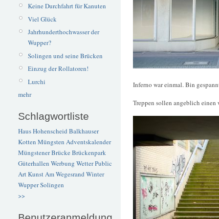
Keine Durchfahrt für Kanuten
Viel Glück
Jahrhunderthochwasser der
Wupper?
Solingen und seine Brücken
Einzug der Rollatoren!
Lurchi
Inferno war einmal. Bin gespannt
mehr
Treppen sollen angeblich einen w
Schlagwortliste
Haus Hohenscheid
Balkhauser
Kotten
Müngsten
Adventskalender
Müngstener Brücke
Brückenpark
Güterhallen
Werbung
Wetter
Public
Art
Kunst
Am Wegesrand
Winter
Wupper
Solingen
>>
Benutzeranmeldung