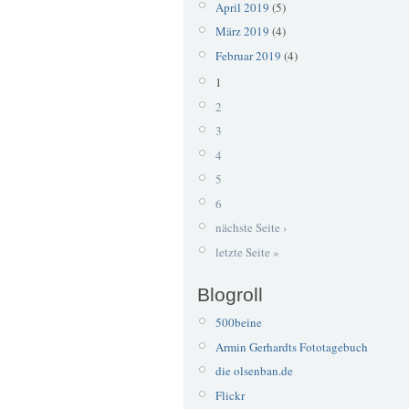
April 2019
(5)
März 2019
(4)
Februar 2019
(4)
1
2
3
4
5
6
nächste Seite ›
letzte Seite »
Blogroll
500beine
Armin Gerhardts Fototagebuch
die olsenban.de
Flickr