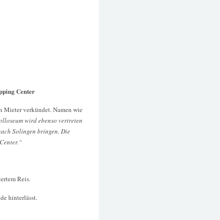
opping Center
gen Mieter verkündet. Namen wie
lloseum wird ebenso vertreten
 nach Solingen bringen. Die
Center.“
uertem Reis.
e hinterlässt.