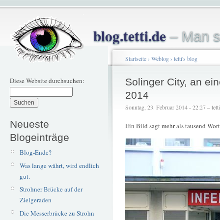
blog.tetti.de
– Man s
Startseite
›
Weblog
›
tetti's blog
Diese Website durchsuchen:
Solinger City, an e
2014
Sonntag, 23. Februar 2014 - 22:27 – tetti
Neueste
Ein Bild sagt mehr als tausend Wort
Blogeinträge
Blog-Ende?
Was lange währt, wird endlich
gut.
Strohner Brücke auf der
Zielgeraden
Die Messerbrücke zu Strohn