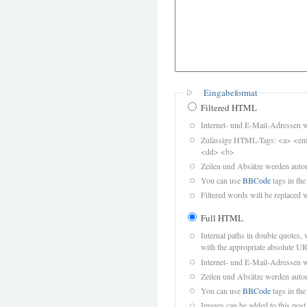
Eingabeformat
Filtered HTML
Internet- und E-Mail-Adressen 
Zulässige HTML-Tags: <a> <em>
<dd> <b>
Zeilen und Absätze werden autom
You can use
BBCode
tags in the
Filtered words will be replaced w
Full HTML
Internal paths in double quotes, 
with the appropriate absolute URL
Internet- und E-Mail-Adressen 
Zeilen und Absätze werden autom
You can use
BBCode
tags in the
Images can be added to this post