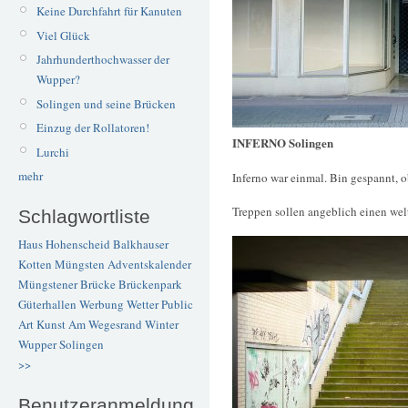
Keine Durchfahrt für Kanuten
Viel Glück
Jahrhunderthochwasser der
Wupper?
Solingen und seine Brücken
Einzug der Rollatoren!
INFERNO Solingen
Lurchi
mehr
Inferno war einmal. Bin gespannt, o
Treppen sollen angeblich einen welt
Schlagwortliste
Haus Hohenscheid
Balkhauser
Kotten
Müngsten
Adventskalender
Müngstener Brücke
Brückenpark
Güterhallen
Werbung
Wetter
Public
Art
Kunst
Am Wegesrand
Winter
Wupper
Solingen
>>
Benutzeranmeldung