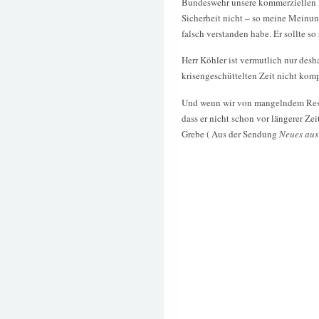
Bundeswehr unsere kommerziellen An
Sicherheit nicht – so meine Meinu
falsch verstanden habe. Er sollte s
Herr Köhler ist vermutlich nur desh
krisengeschüttelten Zeit nicht komp
Und wenn wir von mangelndem Resp
dass er nicht schon vor längerer Zei
Grebe ( Aus der Sendung
Neues aus