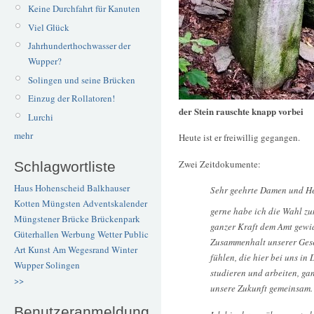
Keine Durchfahrt für Kanuten
Viel Glück
Jahrhunderthochwasser der
Wupper?
Solingen und seine Brücken
Einzug der Rollatoren!
der Stein rauschte knapp vorbei
Lurchi
mehr
Heute ist er freiwillig gegangen.
Zwei Zeitdokumente:
Schlagwortliste
Haus Hohenscheid
Balkhauser
Sehr geehrte Damen und He
Kotten
Müngsten
Adventskalender
gerne habe ich die Wahl 
Müngstener Brücke
Brückenpark
ganzer Kraft dem Amt gewid
Güterhallen
Werbung
Wetter
Public
Zusammenhalt unserer Gesel
Art
Kunst
Am Wegesrand
Winter
fühlen, die hier bei uns i
Wupper
Solingen
studieren und arbeiten, gan
>>
unsere Zukunft gemeinsam.
Benutzeranmeldung