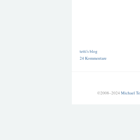
tetti's blog
24 Kommentare
©2008–2024
Michael Te