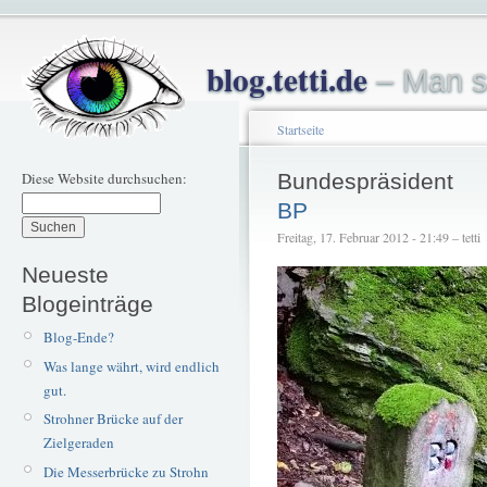
blog.tetti.de
– Man s
Startseite
Diese Website durchsuchen:
Bundespräsident
BP
Freitag, 17. Februar 2012 - 21:49 – tetti
Neueste
Blogeinträge
Blog-Ende?
Was lange währt, wird endlich
gut.
Strohner Brücke auf der
Zielgeraden
Die Messerbrücke zu Strohn