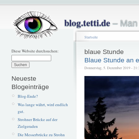
blog.tetti.de
– Man 
Startseite
Diese Website durchsuchen:
blaue Stunde
Blaue Stunde an
Donnerstag, 5. Dezember 2019 - 21:39
Neueste
Blogeinträge
Blog-Ende?
Was lange währt, wird endlich
gut.
Strohner Brücke auf der
Zielgeraden
Die Messerbrücke zu Strohn