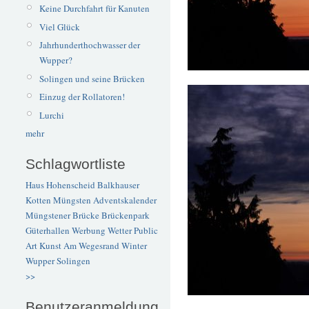
Keine Durchfahrt für Kanuten
Viel Glück
Jahrhunderthochwasser der
Wupper?
Solingen und seine Brücken
Einzug der Rollatoren!
Lurchi
mehr
Schlagwortliste
Haus Hohenscheid
Balkhauser
Kotten
Müngsten
Adventskalender
Müngstener Brücke
Brückenpark
Güterhallen
Werbung
Wetter
Public
Art
Kunst
Am Wegesrand
Winter
Wupper
Solingen
>>
Benutzeranmeldung