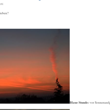
tti
lieben?
Blaue Stunde:
vor Sonnenauf