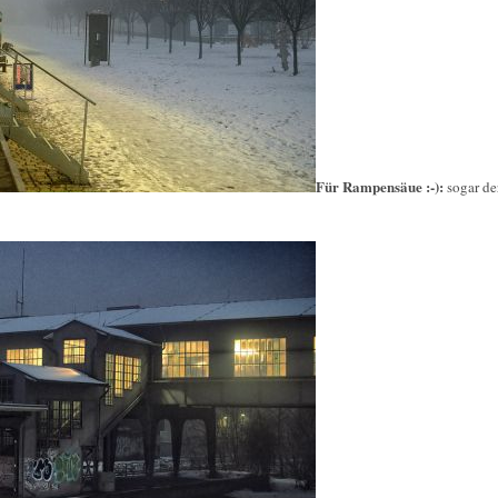
Für Rampensäue :-):
sogar de