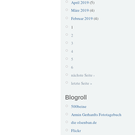
April 2019
(5)
März 2019
(4)
Februar 2019
(4)
1
2
3
4
5
6
nächste Seite ›
letzte Seite »
Blogroll
500beine
Armin Gerhardts Fototagebuch
die olsenban.de
Flickr