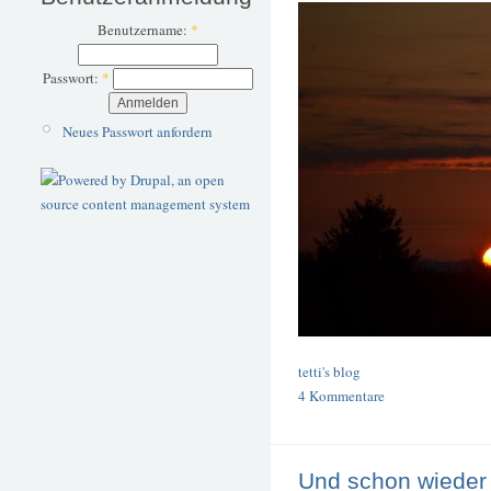
Benutzername:
*
Passwort:
*
Neues Passwort anfordern
tetti's blog
4 Kommentare
Und schon wieder 