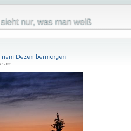
sieht nur, was man weiß
 einem Dezembermorgen
 – tetti