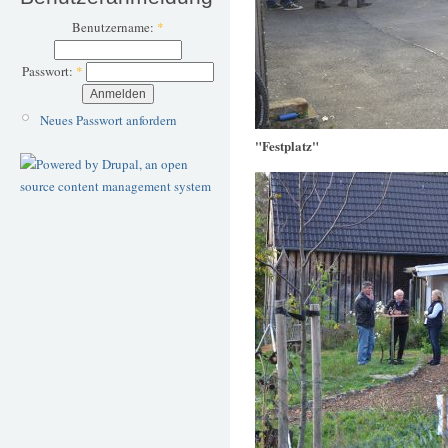
Benutzername:
*
Passwort:
*
Neues Passwort anfordern
"Festplatz"