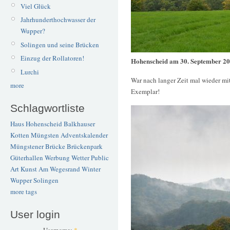
Viel Glück
Jahrhunderthochwasser der
Wupper?
Solingen und seine Brücken
Einzug der Rollatoren!
Hohenscheid am 30. September 2
Lurchi
War nach langer Zeit mal wieder m
more
Exemplar!
Schlagwortliste
Haus Hohenscheid
Balkhauser
Kotten
Müngsten
Adventskalender
Müngstener Brücke
Brückenpark
Güterhallen
Werbung
Wetter
Public
Art
Kunst
Am Wegesrand
Winter
Wupper
Solingen
more tags
User login