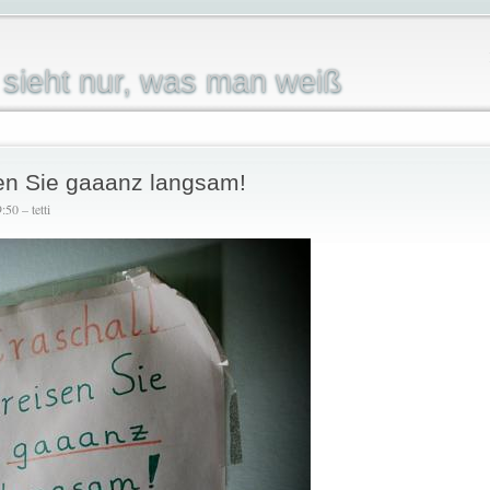
sieht nur, was man weiß
isen Sie gaaanz langsam!
50 – tetti