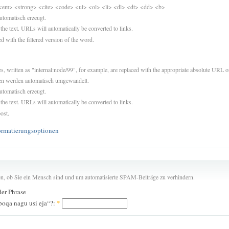
<em> <strong> <cite> <code> <ul> <ol> <li> <dl> <dt> <dd> <b>
utomatisch erzeugt.
 the text. URLs will automatically be converted to links.
d with the filtered version of the word.
es, written as "internal:node/99", for example, are replaced with the appropriate absolute URL or
sen werden automatisch umgewandelt.
utomatisch erzeugt.
 the text. URLs will automatically be converted to links.
ost.
ormatierungsoptionen
len, ob Sie ein Mensch sind und um automatisierte SPAM-Beiträge zu verhindern.
der Phrase
oqa nagu usi eja“?:
*