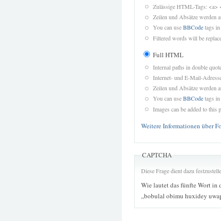
Zulässige HTML-Tags: <a> 
Zeilen und Absätze werden a
You can use
BBCode
tags in
Filtered words will be replace
Full HTML
Internal paths in double quot
Internet- und E-Mail-Adres
Zeilen und Absätze werden a
You can use
BBCode
tags in
Images can be added to this p
Weitere Informationen über F
CAPTCHA
Diese Frage dient dazu festzustel
Wie lautet das fünfte Wort in 
„bobulal obimu huxidey uwap