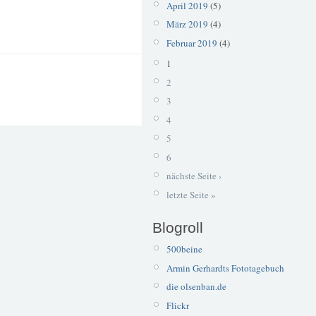
April 2019
(5)
März 2019
(4)
Februar 2019
(4)
1
2
3
4
5
6
nächste Seite ›
letzte Seite »
Blogroll
500beine
Armin Gerhardts Fototagebuch
die olsenban.de
Flickr