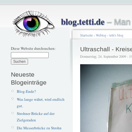
blog.tetti.de
– Man 
Startseite
›
Weblog
›
tetti's blog
Diese Website durchsuchen:
Ultraschall - Kre
Donnerstag, 24. September 2009 - 19:
Neueste
Blogeinträge
Blog-Ende?
Was lange währt, wird endlich
gut.
Strohner Brücke auf der
Zielgeraden
Die Messerbrücke zu Strohn