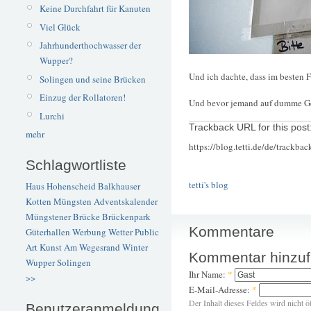
Keine Durchfahrt für Kanuten
Viel Glück
Jahrhunderthochwasser der
Wupper?
Und ich dachte, dass im besten Fa
Solingen und seine Brücken
Einzug der Rollatoren!
Und bevor jemand auf dumme Ged
Lurchi
Trackback URL for this post
mehr
https://blog.tetti.de/de/trackba
Schlagwortliste
tetti's blog
Haus Hohenscheid
Balkhauser
Kotten
Müngsten
Adventskalender
Müngstener Brücke
Brückenpark
Kommentare
Güterhallen
Werbung
Wetter
Public
Art
Kunst
Am Wegesrand
Winter
Kommentar hinzu
Wupper
Solingen
Ihr Name:
*
>>
E-Mail-Adresse:
*
Der Inhalt dieses Feldes wird nicht ö
Benutzeranmeldung