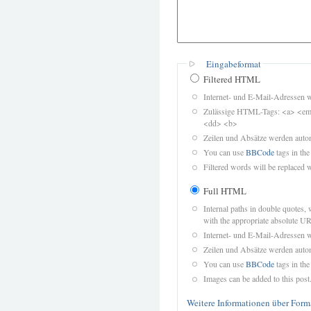
Eingabeformat
Filtered HTML
Internet- und E-Mail-Adressen 
Zulässige HTML-Tags: <a> <em>
<dd> <b>
Zeilen und Absätze werden autom
You can use
BBCode
tags in the
Filtered words will be replaced w
Full HTML
Internal paths in double quotes, 
with the appropriate absolute URL
Internet- und E-Mail-Adressen 
Zeilen und Absätze werden autom
You can use
BBCode
tags in the
Images can be added to this post
Weitere Informationen über Form