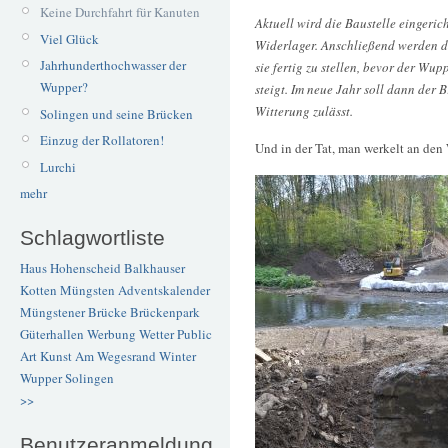
Keine Durchfahrt für Kanuten
Aktuell wird die Baustelle eingeric
Viel Glück
Widerlager. Anschließend werden die
Jahrhunderthochwasser der
sie fertig zu stellen, bevor der Wu
Wupper?
steigt. Im neue Jahr soll dann der 
Witterung zulässt.
Solingen und seine Brücken
Einzug der Rollatoren!
Und in der Tat, man werkelt an den
Lurchi
mehr
Schlagwortliste
Haus Hohenscheid
Balkhauser
Kotten
Müngsten
Adventskalender
Müngstener Brücke
Brückenpark
Güterhallen
Werbung
Wetter
Public
Art
Kunst
Am Wegesrand
Winter
Wupper
Solingen
>>
Benutzeranmeldung