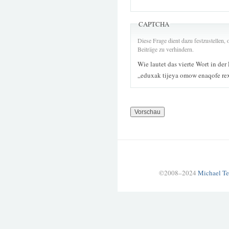
CAPTCHA
Diese Frage dient dazu festzustellen
Beiträge zu verhindern.
Wie lautet das vierte Wort in der
„eduxak tijeya omow enaqofe re
©2008–2024
Michael Te