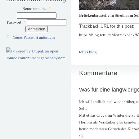
Benutzername:
*
Brückenbaustelle in Strohn am So
Passwort:
*
Trackback URL for this post:
https://blog.tetti.de/de/trackback/
Neues Passwort anfordern
tetti's blog
Kommentare
Was für eine langwierig
Ich will endlich mal wieder rüber, a
Seite.
Mit etwas Glück im Winter die zu Ei
Hörrohr als Verstärker gluckernder 
heute moderaten Geruch des Klärwe
; )