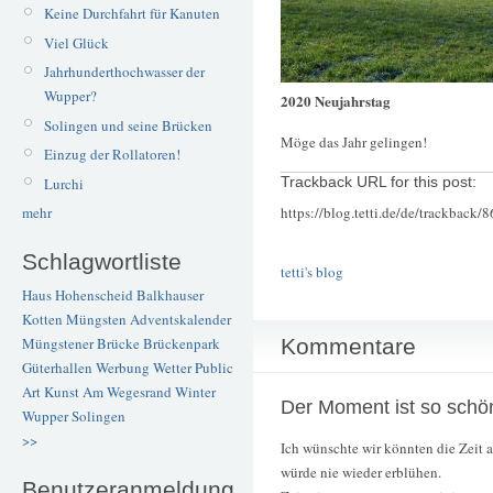
Keine Durchfahrt für Kanuten
Viel Glück
Jahrhunderthochwasser der
Wupper?
2020 Neujahrstag
Solingen und seine Brücken
Möge das Jahr gelingen!
Einzug der Rollatoren!
Lurchi
Trackback URL for this post:
https://blog.tetti.de/de/trackback/
mehr
Schlagwortliste
tetti's blog
Haus Hohenscheid
Balkhauser
Kotten
Müngsten
Adventskalender
Kommentare
Müngstener Brücke
Brückenpark
Güterhallen
Werbung
Wetter
Public
Art
Kunst
Am Wegesrand
Winter
Der Moment ist so schö
Wupper
Solingen
>>
Ich wünschte wir könnten die Zeit 
würde nie wieder erblühen.
Benutzeranmeldung