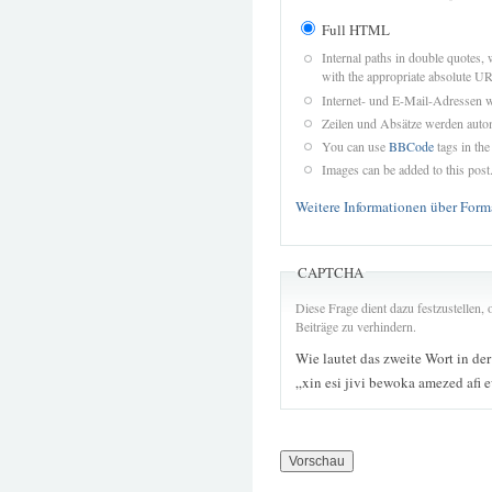
Full HTML
Internal paths in double quotes, 
with the appropriate absolute URL
Internet- und E-Mail-Adressen 
Zeilen und Absätze werden autom
You can use
BBCode
tags in the
Images can be added to this post
Weitere Informationen über Form
CAPTCHA
Diese Frage dient dazu festzustellen
Beiträge zu verhindern.
Wie lautet das zweite Wort in de
„xin esi jivi bewoka amezed afi