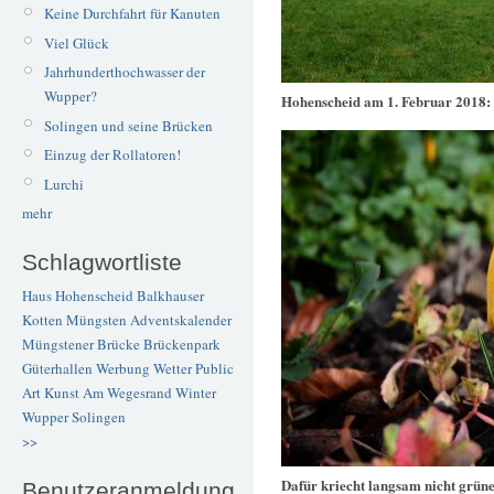
Keine Durchfahrt für Kanuten
Viel Glück
Jahrhunderthochwasser der
Wupper?
Hohenscheid am 1. Februar 2018:
Solingen und seine Brücken
Einzug der Rollatoren!
Lurchi
mehr
Schlagwortliste
Haus Hohenscheid
Balkhauser
Kotten
Müngsten
Adventskalender
Müngstener Brücke
Brückenpark
Güterhallen
Werbung
Wetter
Public
Art
Kunst
Am Wegesrand
Winter
Wupper
Solingen
>>
Dafür kriecht langsam nicht grün
Benutzeranmeldung