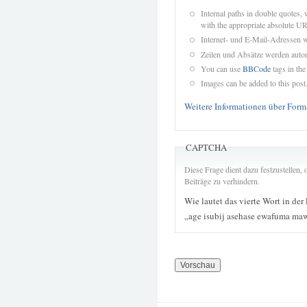
Internal paths in double quotes, 
with the appropriate absolute URL
Internet- und E-Mail-Adressen 
Zeilen und Absätze werden autom
You can use
BBCode
tags in the
Images can be added to this post
Weitere Informationen über Form
CAPTCHA
Diese Frage dient dazu festzustellen
Beiträge zu verhindern.
Wie lautet das vierte Wort in der
„age isubij asehase ewafuma ma