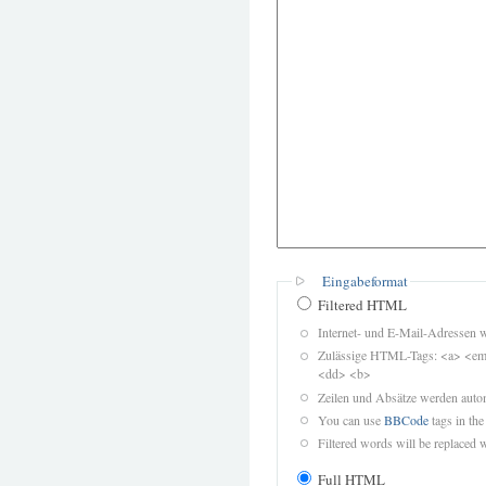
Eingabeformat
Filtered HTML
Internet- und E-Mail-Adressen 
Zulässige HTML-Tags: <a> <em>
<dd> <b>
Zeilen und Absätze werden autom
You can use
BBCode
tags in the
Filtered words will be replaced w
Full HTML