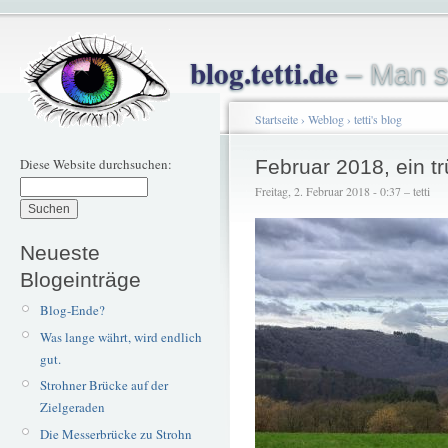
blog.tetti.de
– Man s
Startseite
›
Weblog
›
tetti's blog
Diese Website durchsuchen:
Februar 2018, ein tr
Freitag, 2. Februar 2018 - 0:37 – tetti
Neueste
Blogeinträge
Blog-Ende?
Was lange währt, wird endlich
gut.
Strohner Brücke auf der
Zielgeraden
Die Messerbrücke zu Strohn