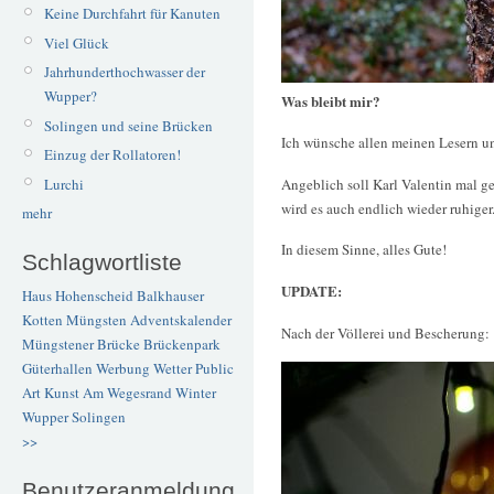
Keine Durchfahrt für Kanuten
Viel Glück
Jahrhunderthochwasser der
Wupper?
Was bleibt mir?
Solingen und seine Brücken
Ich wünsche allen meinen Lesern un
Einzug der Rollatoren!
Lurchi
Angeblich soll Karl Valentin mal ge
wird es auch endlich wieder ruhiger
mehr
In diesem Sinne, alles Gute!
Schlagwortliste
UPDATE:
Haus Hohenscheid
Balkhauser
Kotten
Müngsten
Adventskalender
Nach der Völlerei und Bescherung:
Müngstener Brücke
Brückenpark
Güterhallen
Werbung
Wetter
Public
Art
Kunst
Am Wegesrand
Winter
Wupper
Solingen
>>
Benutzeranmeldung