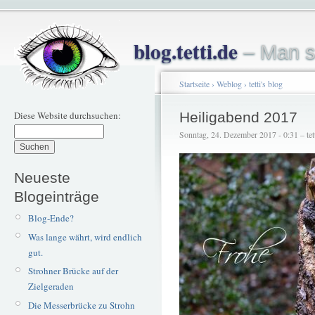
blog.tetti.de
– Man s
Startseite
›
Weblog
›
tetti's blog
Diese Website durchsuchen:
Heiligabend 2017
Sonntag, 24. Dezember 2017 - 0:31 – tet
Neueste
Blogeinträge
Blog-Ende?
Was lange währt, wird endlich
gut.
Strohner Brücke auf der
Zielgeraden
Die Messerbrücke zu Strohn