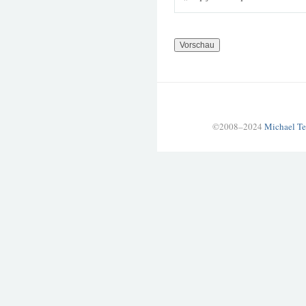
©2008–2024
Michael Te