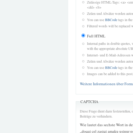
Zulässige HTML-Tags: <a> <em>
<dd> <b>
Zeilen und Absätze werden autom
You can use
BBCode
tags in the
Filtered words will be replaced w
Full HTML
Internal paths in double quotes, 
with the appropriate absolute URL
Internet- und E-Mail-Adressen 
Zeilen und Absätze werden autom
You can use
BBCode
tags in the
Images can be added to this post
Weitere Informationen über Form
CAPTCHA
Diese Frage dient dazu festzustellen
Beiträge zu verhindern.
Wie lautet das sechste Wort in d
„doqaj cel zasiqi amaku usinur 