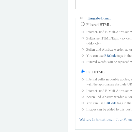
Eingabeformat
Filtered HTML
Internet- und E-Mail-Adressen 
Zulässige HTML-Tags: <a> <em>
<dd> <b>
Zeilen und Absätze werden autom
You can use
BBCode
tags in the
Filtered words will be replaced w
Full HTML
Internal paths in double quotes, 
with the appropriate absolute URL
Internet- und E-Mail-Adressen 
Zeilen und Absätze werden autom
You can use
BBCode
tags in the
Images can be added to this post
Weitere Informationen über Form