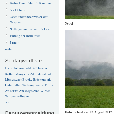
Keine Durchfahrt für Kanuten
Viel Glück
Jahrhunderthochwasser der
Wupper?
Nebel
Solingen und seine Brücken
Einzug der Rollatoren!
Lurchi
mehr
Schlagwortliste
Haus Hohenscheid
Balkhauser
Kotten
Müngsten
Adventskalender
Müngstener Brücke
Brückenpark
Güterhallen
Werbung
Wetter
Public
Art
Kunst
Am Wegesrand
Winter
Wupper
Solingen
>>
Hohenscheid am 12. August 2017:
Benutzeranmeldung