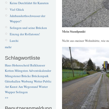
Keine Durchfahrt für Kanuten
Viel Glück
Jahrhunderthochwasser der
Wupper?
Solingen und seine Brücken
Mein Standpunkt
Einzug der Rollatoren!
Lurchi
Nicht aus meiner Wohnhütte, wie 
mehr
Schlagwortliste
Haus Hohenscheid
Balkhauser
Kotten
Müngsten
Adventskalender
Müngstener Brücke
Brückenpark
Güterhallen
Werbung
Wetter
Public
Art
Kunst
Am Wegesrand
Winter
Wupper
Solingen
>>
Benutzeranmeldung