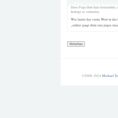
Diese Frage dient dazu festzustellen
Beiträge zu verhindern.
Wie lautet das vierte Wort in der
„sefirav paqe dimi enu jequx in
©2008–2024
Michael Te