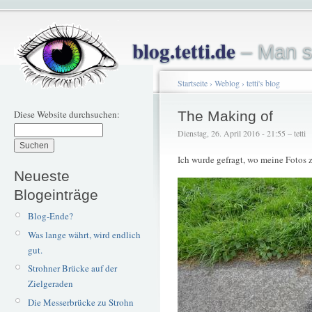
blog.tetti.de
– Man s
Startseite
›
Weblog
›
tetti's blog
Diese Website durchsuchen:
The Making of
Dienstag, 26. April 2016 - 21:55 – tetti
Ich wurde gefragt, wo meine Fotos
Neueste
Blogeinträge
Blog-Ende?
Was lange währt, wird endlich
gut.
Strohner Brücke auf der
Zielgeraden
Die Messerbrücke zu Strohn