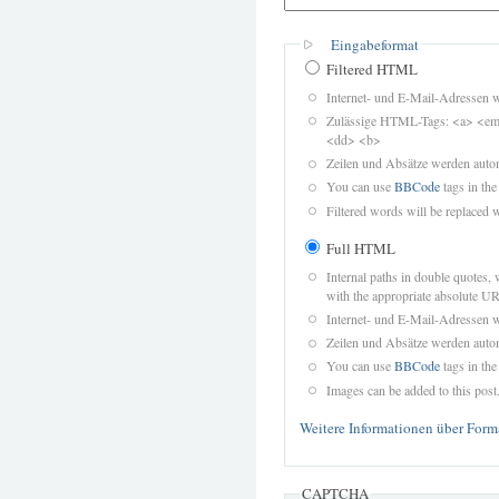
Eingabeformat
Filtered HTML
Internet- und E-Mail-Adressen 
Zulässige HTML-Tags: <a> <em>
<dd> <b>
Zeilen und Absätze werden autom
You can use
BBCode
tags in the
Filtered words will be replaced w
Full HTML
Internal paths in double quotes, 
with the appropriate absolute URL
Internet- und E-Mail-Adressen 
Zeilen und Absätze werden autom
You can use
BBCode
tags in the
Images can be added to this post
Weitere Informationen über Form
CAPTCHA