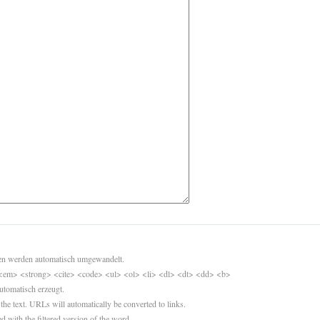
sen werden automatisch umgewandelt.
<em> <strong> <cite> <code> <ul> <ol> <li> <dl> <dt> <dd> <b>
utomatisch erzeugt.
 the text. URLs will automatically be converted to links.
d with the filtered version of the word.