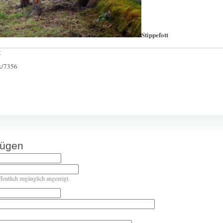
Stippefott
:
ck/7356
fügen
ffentlich zugänglich angezeigt.