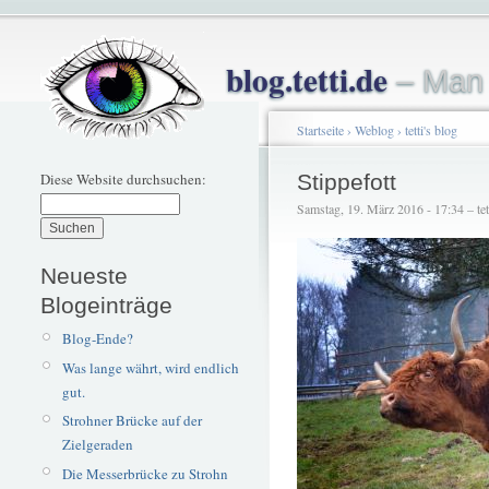
blog.tetti.de
– Man 
Startseite
›
Weblog
›
tetti's blog
Diese Website durchsuchen:
Stippefott
Samstag, 19. März 2016 - 17:34 – tet
Neueste
Blogeinträge
Blog-Ende?
Was lange währt, wird endlich
gut.
Strohner Brücke auf der
Zielgeraden
Die Messerbrücke zu Strohn