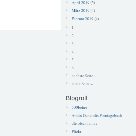
April 2019
(5)
März 2019
(4)
Februar 2019
(4)
1
2
3
4
5
6
nächste Seite ›
letzte Seite »
Blogroll
500beine
Armin Gerhardts Fototagebuch
die olsenban.de
Flickr