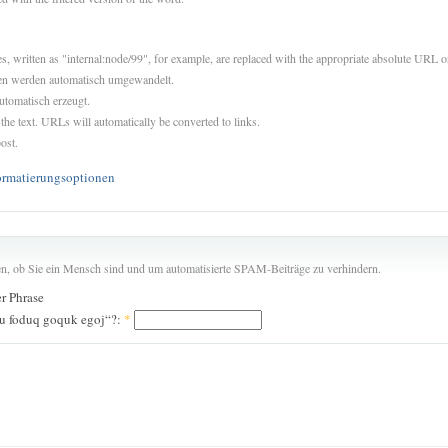
es, written as "internal:node/99", for example, are replaced with the appropriate absolute URL or
sen werden automatisch umgewandelt.
utomatisch erzeugt.
 the text. URLs will automatically be converted to links.
ost.
ormatierungsoptionen
len, ob Sie ein Mensch sind und um automatisierte SPAM-Beiträge zu verhindern.
er Phrase
u foduq goquk egoj“?:
*