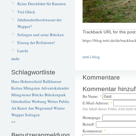
Keine Durchfahrt für Kanuten
Viel Glück
Jahrhunderthochwasser der
Wupper?
Trackback URL for this post
Solingen und seine Brücken
https://blog.tetti.de/de/trackba
Einzug der Rollatoren!
Lurchi
tetti's blog
mehr
Schlagwortliste
Kommentare
Haus Hohenscheid
Balkhauser
Kommentar hinzu
Kotten
Müngsten
Adventskalender
Müngstener Brücke
Brückenpark
Ihr Name:
*
Güterhallen
Werbung
Wetter
Public
E-Mail-Adresse:
*
Art
Kunst
Am Wegesrand
Winter
Der Inhalt dieses Feldes wird nicht ö
Wupper
Solingen
Homepage:
>>
Betreff:
Kommentar:
*
Benutzeranmeldung