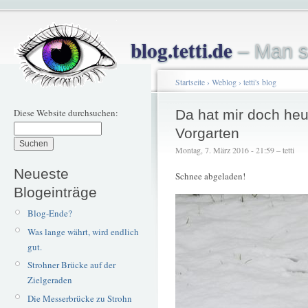
blog.tetti.de
– Man s
Startseite
›
Weblog
›
tetti's blog
Diese Website durchsuchen:
Da hat mir doch heu
Vorgarten
Montag, 7. März 2016 - 21:59 – tetti
Neueste
Schnee abgeladen!
Blogeinträge
Blog-Ende?
Was lange währt, wird endlich
gut.
Strohner Brücke auf der
Zielgeraden
Die Messerbrücke zu Strohn