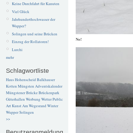
Keine Durchfahrt für Kanuten
Viel Glück
Jahrhunderthochwasser der
Wupper?
Solingen und seine Brücken
No!
Einzug der Rollatoren!
Lurchi
mehr
Schlagwortliste
Haus Hohenscheid
Balkhauser
Kotten
Müngsten
Adventskalender
Müngstener Brücke
Brückenpark
Güterhallen
Werbung
Wetter
Public
Art
Kunst
Am Wegesrand
Winter
Wupper
Solingen
>>
Benutzeranmeldung