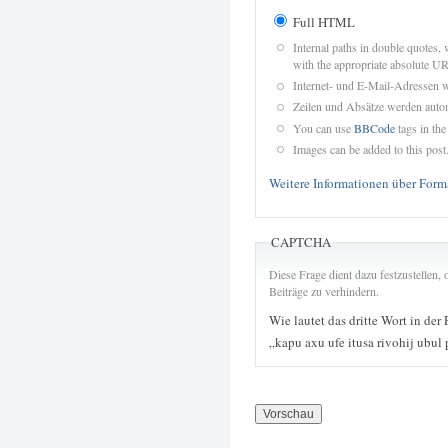
Full HTML
Internal paths in double quotes, 
with the appropriate absolute URL
Internet- und E-Mail-Adressen 
Zeilen und Absätze werden autom
You can use
BBCode
tags in the
Images can be added to this post
Weitere Informationen über Form
CAPTCHA
Diese Frage dient dazu festzustellen
Beiträge zu verhindern.
Wie lautet das dritte Wort in der
„kapu axu ufe itusa rivohij ubul