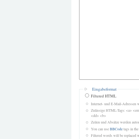
Eingabeformat
Filtered HTML
Internet- und E-Mail-Adressen 
Zulässige HTML-Tags: <a> <em>
<dd> <b>
Zeilen und Absätze werden autom
You can use
BBCode
tags in the
Filtered words will be replaced w