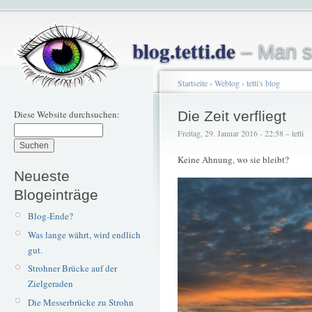
blog.tetti.de
– Man s
Startseite
›
Weblog
›
tetti's blog
Diese Website durchsuchen:
Die Zeit verfliegt
Freitag, 29. Januar 2016 - 22:58 – tetti
Keine Ahnung, wo sie bleibt?
Neueste
Blogeinträge
Blog-Ende?
Was lange währt, wird endlich
gut.
Strohner Brücke auf der
Zielgeraden
Die Messerbrücke zu Strohn