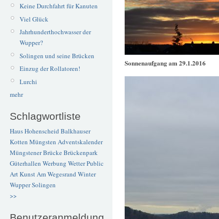
Keine Durchfahrt für Kanuten
Viel Glück
Jahrhunderthochwasser der
Wupper?
Solingen und seine Brücken
Sonnenaufgang am 29.1.2016
Einzug der Rollatoren!
Lurchi
mehr
Schlagwortliste
Haus Hohenscheid
Balkhauser
Kotten
Müngsten
Adventskalender
Müngstener Brücke
Brückenpark
Güterhallen
Werbung
Wetter
Public
Art
Kunst
Am Wegesrand
Winter
Wupper
Solingen
>>
Benutzeranmeldung