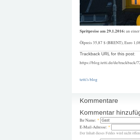
Spritpreise am 29.1.2016:
an einer
Ölpreis 35,87 $ (BRENT), Euro 1,0
Trackback URL for this post:
https://blog.tetti.de/de/trackback/
tetti's blog
Kommentare
Kommentar hinzufü
Ihr Name:
*
E-Mail-Adresse:
*
Der Inhalt dieses Feldes wird nicht öffen