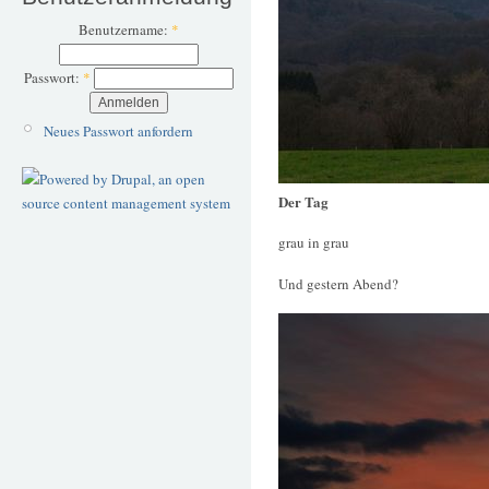
Benutzername:
*
Passwort:
*
Neues Passwort anfordern
Der Tag
grau in grau
Und gestern Abend?