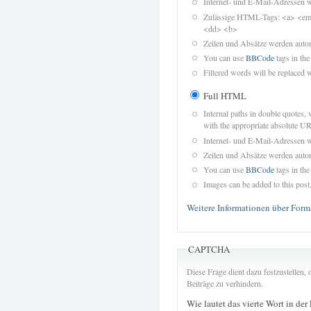
Internet- und E-Mail-Adressen 
Zulässige HTML-Tags: <a> <em>
<dd> <b>
Zeilen und Absätze werden autom
You can use
BBCode
tags in the
Filtered words will be replaced w
Full HTML
Internal paths in double quotes, 
with the appropriate absolute URL
Internet- und E-Mail-Adressen 
Zeilen und Absätze werden autom
You can use
BBCode
tags in the
Images can be added to this post
Weitere Informationen über Form
CAPTCHA
Diese Frage dient dazu festzustellen
Beiträge zu verhindern.
Wie lautet das vierte Wort in der