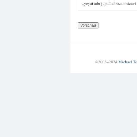
„yeyat adu jupa hef roza onizavi
©2008–2024
Michael Te