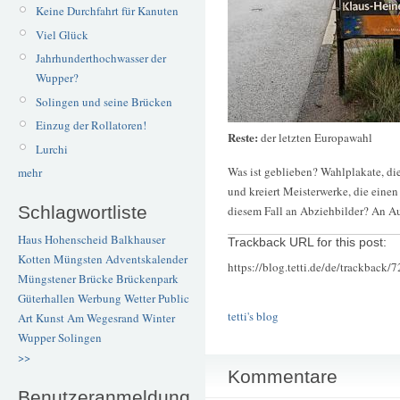
Keine Durchfahrt für Kanuten
Viel Glück
Jahrhunderthochwasser der
Wupper?
Solingen und seine Brücken
Einzug der Rollatoren!
Reste:
der letzten Europawahl
Lurchi
Was ist geblieben? Wahlplakate, di
mehr
und kreiert Meisterwerke, die einen
Schlagwortliste
diesem Fall an Abziehbilder? An Au
Haus Hohenscheid
Balkhauser
Trackback URL for this post:
Kotten
Müngsten
Adventskalender
https://blog.tetti.de/de/trackback/
Müngstener Brücke
Brückenpark
Güterhallen
Werbung
Wetter
Public
tetti's blog
Art
Kunst
Am Wegesrand
Winter
Wupper
Solingen
>>
Kommentare
Benutzeranmeldung