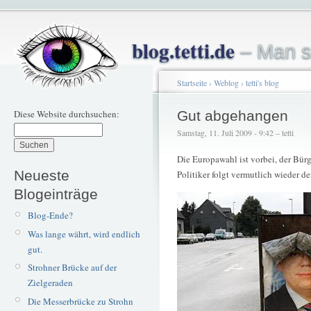
blog.tetti.de
– Man s
Startseite
›
Weblog
›
tetti's blog
Diese Website durchsuchen:
Gut abgehangen
Samstag, 11. Juli 2009 - 9:42 – tetti
Die Europawahl ist vorbei, der Bürg
Neueste
Politiker folgt vermutlich wieder d
Blogeinträge
Blog-Ende?
Was lange währt, wird endlich
gut.
Strohner Brücke auf der
Zielgeraden
Die Messerbrücke zu Strohn