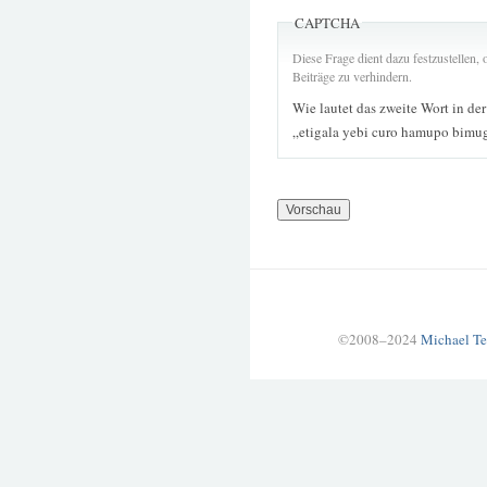
CAPTCHA
Diese Frage dient dazu festzustellen
Beiträge zu verhindern.
Wie lautet das zweite Wort in de
„etigala yebi curo hamupo bim
©2008–2024
Michael Te