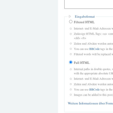
Eingabeformat
Filtered HTML
Internet- und E-Mail-Adressen 
Zulässige HTML-Tags: <a> <em>
<dd> <b>
Zeilen und Absätze werden autom
You can use
BBCode
tags in the
Filtered words will be replaced w
Full HTML
Internal paths in double quotes, 
with the appropriate absolute URL
Internet- und E-Mail-Adressen 
Zeilen und Absätze werden autom
You can use
BBCode
tags in the
Images can be added to this post
Weitere Informationen über Form