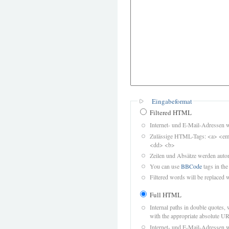
Eingabeformat
Filtered HTML
Internet- und E-Mail-Adressen 
Zulässige HTML-Tags: <a> <em>
<dd> <b>
Zeilen und Absätze werden autom
You can use
BBCode
tags in the
Filtered words will be replaced w
Full HTML
Internal paths in double quotes, 
with the appropriate absolute URL
Internet- und E-Mail-Adressen 