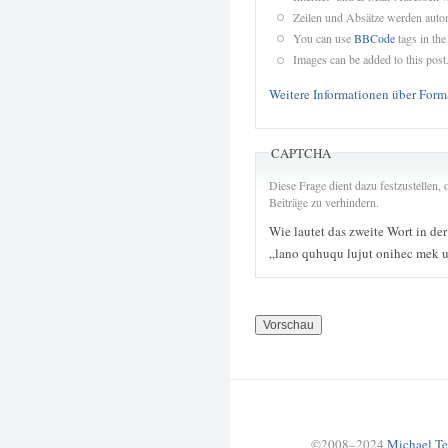
Zeilen und Absätze werden autom
You can use
BBCode
tags in the
Images can be added to this post
Weitere Informationen über Form
CAPTCHA
Diese Frage dient dazu festzustellen
Beiträge zu verhindern.
Wie lautet das zweite Wort in de
„lano quhuqu lujut onihec mek 
©2008–2024
Michael Te