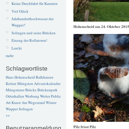
Keine Durchfahrt für Kanuten
Viel Glück
Jahrhunderthochwasser der
Wupper?
Hohenscheid am 24. Oktober 201
Solingen und seine Brücken
Einzug der Rollatoren!
Lurchi
mehr
Schlagwortliste
Haus Hohenscheid
Balkhauser
Kotten
Müngsten
Adventskalender
Müngstener Brücke
Brückenpark
Güterhallen
Werbung
Wetter
Public
Art
Kunst
Am Wegesrand
Winter
Wupper
Solingen
>>
Pilz frisst Pilz
Benutzeranmeldung