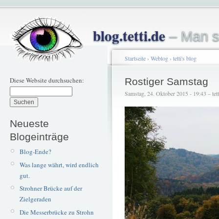
blog.tetti.de
– Man s
Startseite
›
Weblog
›
tetti's blog
Diese Website durchsuchen:
Rostiger Samstag
Samstag, 24. Oktober 2015 - 19:43 – tett
Neueste
Blogeinträge
Blog-Ende?
Was lange währt, wird endlich
gut.
Strohner Brücke auf der
Zielgeraden
Die Messerbrücke zu Strohn