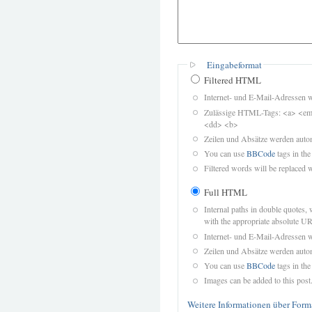
Eingabeformat
Filtered HTML
Internet- und E-Mail-Adressen 
Zulässige HTML-Tags: <a> <em>
<dd> <b>
Zeilen und Absätze werden autom
You can use
BBCode
tags in the
Filtered words will be replaced w
Full HTML
Internal paths in double quotes, 
with the appropriate absolute URL
Internet- und E-Mail-Adressen 
Zeilen und Absätze werden autom
You can use
BBCode
tags in the
Images can be added to this post
Weitere Informationen über Form