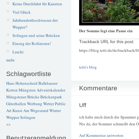
Keine Durchfahrt für Kanuten
Viel Glück
Jahrhunderthochwasser der
Wupper?
Der Somme legt eine Pause ein
Solingen und seine Brücken
Trackback URL for this post:
Einzug der Rollatoren!
https://blog.tetti.de/de/trackback/
Lurchi
mehr
tetti's blog
Schlagwortliste
Haus Hohenscheid
Balkhauser
Kommentare
Kotten
Müngsten
Adventskalender
Müngstener Brücke
Brückenpark
Güterhallen
Werbung
Wetter
Public
Uff
Art
Kunst
Am Wegesrand
Winter
ich habe mich durch die Spammer 
Wupper
Solingen
Nix da, der Sommer schmeißt den Of
>>
Auf Kommentar antworten
Benutzeranmeldung