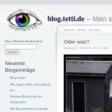
blog.tetti.de
– Man s
Startseite
›
Weblog
›
tetti's blog
Diese Website durchsuchen:
Oder was?
Dienstag, 14. Juli 2015 - 21:24 – tetti
Neueste
Blogeinträge
Blog-Ende?
Was lange währt, wird endlich
gut.
Strohner Brücke auf der
Zielgeraden
Die Messerbrücke zu Strohn