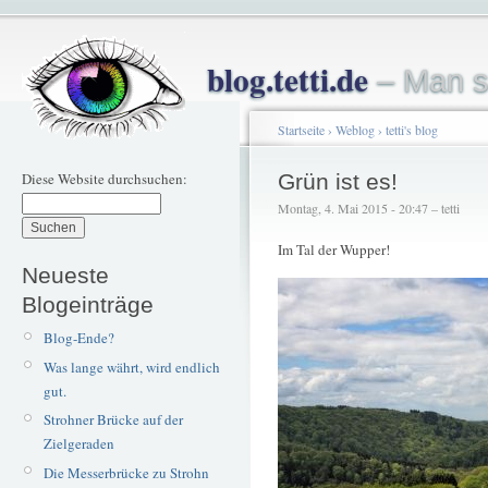
blog.tetti.de
– Man s
Startseite
›
Weblog
›
tetti's blog
Diese Website durchsuchen:
Grün ist es!
Montag, 4. Mai 2015 - 20:47 – tetti
Im Tal der Wupper!
Neueste
Blogeinträge
Blog-Ende?
Was lange währt, wird endlich
gut.
Strohner Brücke auf der
Zielgeraden
Die Messerbrücke zu Strohn