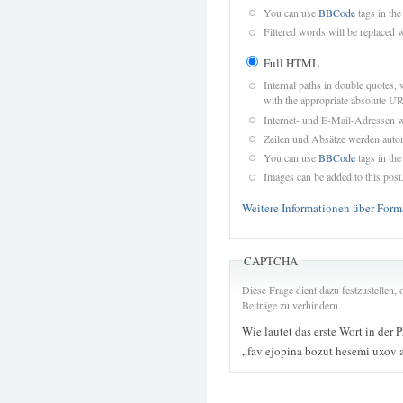
You can use
BBCode
tags in the
Filtered words will be replaced w
Full HTML
Internal paths in double quotes, 
with the appropriate absolute URL
Internet- und E-Mail-Adressen 
Zeilen und Absätze werden autom
You can use
BBCode
tags in the
Images can be added to this post
Weitere Informationen über Form
CAPTCHA
Diese Frage dient dazu festzustellen
Beiträge zu verhindern.
Wie lautet das erste Wort in der 
„fav ejopina bozut hesemi uxov 