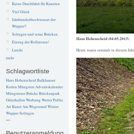
Keine Durchfahrt für Kanuten
Viel Glück
Jahrhunderthochwasser der
Wupper?
Solingen und seine Brücken
Haus Hohenscheid (04.05.2015)
Einzug der Rollatoren!
Lurchi
Heute waren erstmals in diesem Jah
mehr
Schlagwortliste
Haus Hohenscheid
Balkhauser
Kotten
Müngsten
Adventskalender
Müngstener Brücke
Brückenpark
Güterhallen
Werbung
Wetter
Public
Art
Kunst
Am Wegesrand
Winter
Wupper
Solingen
>>
Benutzeranmeldung