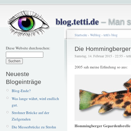
blog.tetti.de
– Man s
Startseite
›
Weblog
›
tetti's blog
Diese Website durchsuchen:
Die Hommingberger 
Samstag, 14. Februar 2015 - 22:55 – tett
2005 sah meine Erfindung so aus:
Neueste
Blogeinträge
Blog-Ende?
Was lange währt, wird endlich
gut.
Strohner Brücke auf der
Zielgeraden
Hommingberger Gepardenforelle
Die Messerbrücke zu Strohn