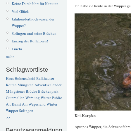
Keine Durchfahrt für Kanuten
Ich habe sie heute in der Wupper ge
Viel Glück
Jahrhunderthochwasser der
Wupper?
Solingen und seine Brücken
Einzug der Rollatoren!
Lurchi
mehr
Schlagwortliste
Haus Hohenscheid
Balkhauser
Kotten
Müngsten
Adventskalender
Müngstener Brücke
Brückenpark
Güterhallen
Werbung
Wetter
Public
Art
Kunst
Am Wegesrand
Winter
Wupper
Solingen
Koi-Karpfen
>>
Apropos Wupper, die Schwebefähre 
Benutzeranmeldung