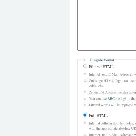
Eingabeformat
Filtered HTML
Internet- und E-Mail-Adressen 
Zulässige HTML-Tags: <a> <em>
<dd> <b>
Zeilen und Absätze werden autom
You can use
BBCode
tags in the
Filtered words will be replaced w
Full HTML
Internal paths in double quotes, 
with the appropriate absolute URL
Internet- und E-Mail-Adressen 