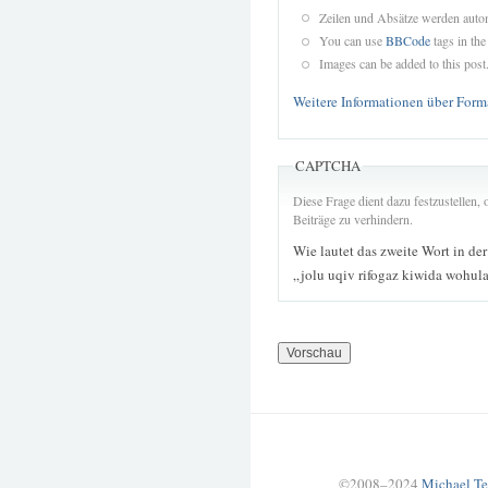
Zeilen und Absätze werden autom
You can use
BBCode
tags in the
Images can be added to this post
Weitere Informationen über Form
CAPTCHA
Diese Frage dient dazu festzustellen
Beiträge zu verhindern.
Wie lautet das zweite Wort in de
„jolu uqiv rifogaz kiwida wohul
©2008–2024
Michael Te