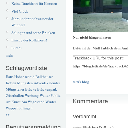
Keine Durchfahrt für Kanuten
Viel Glück
Jahrhunderthochwasser der
Wupper?
Solingen und seine Brücken
Nur nicht hängen lassen
Einzug der Rollatoren!
Lurchi
Dafür ist der Müll farblich dem Am
mehr
Trackback URL for this post:
https://blog.tetti.de/de/trackback/
Schlagwortliste
Haus Hohenscheid
Balkhauser
tetti's blog
Kotten
Müngsten
Adventskalender
Müngstener Brücke
Brückenpark
Güterhallen
Werbung
Wetter
Public
Kommentare
Art
Kunst
Am Wegesrand
Winter
Wupper
Solingen
>>
Verdammt
Benutzeranmeldung
guten Blick hast Du!! :-)