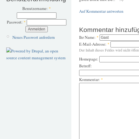
Benutzername:
*
Auf Kommentar antworten
Passwort:
*
Kommentar hinzufü
Ihr Name:
*
Neues Passwort anfordern
E-Mail-Adresse:
*
Der Inhalt dieses Feldes wird nicht öffen
Homepage:
Betreff:
Kommentar:
*