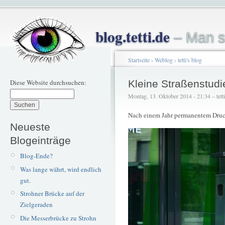
blog.tetti.de
– Man s
Startseite
›
Weblog
›
tetti's blog
Diese Website durchsuchen:
Kleine Straßenstudi
Montag, 13. Oktober 2014 - 21:34 – tetti
Nach einem Jahr permanentem Druck
Neueste
Blogeinträge
Blog-Ende?
Was lange währt, wird endlich
gut.
Strohner Brücke auf der
Zielgeraden
Die Messerbrücke zu Strohn