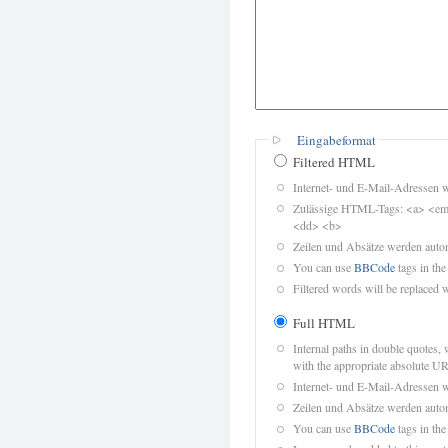
Eingabeformat
Filtered HTML
Internet- und E-Mail-Adressen 
Zulässige HTML-Tags: <a> <em>
<dd> <b>
Zeilen und Absätze werden autom
You can use
BBCode
tags in the
Filtered words will be replaced w
Full HTML
Internal paths in double quotes, 
with the appropriate absolute URL
Internet- und E-Mail-Adressen 
Zeilen und Absätze werden autom
You can use
BBCode
tags in the