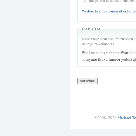
Images can be added to this post
Weitere Informationen über Form
CAPTCHA
Diese Frage dient dazu festzustellen
Beiträge zu verhindern.
Wie lautet das siebente Wort in 
„oluyanu ihuxu imucor yedosi aj
©2008–2024
Michael Te