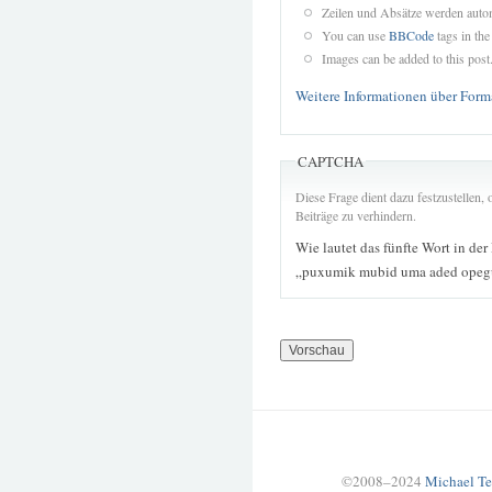
Zeilen und Absätze werden autom
You can use
BBCode
tags in the
Images can be added to this post
Weitere Informationen über Form
CAPTCHA
Diese Frage dient dazu festzustellen
Beiträge zu verhindern.
Wie lautet das fünfte Wort in der
„puxumik mubid uma aded opegu
©2008–2024
Michael Te