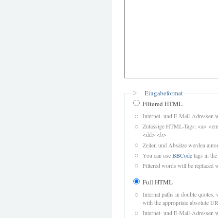
Eingabeformat
Filtered HTML
Internet- und E-Mail-Adressen 
Zulässige HTML-Tags: <a> <em>
<dd> <b>
Zeilen und Absätze werden autom
You can use
BBCode
tags in the
Filtered words will be replaced w
Full HTML
Internal paths in double quotes, 
with the appropriate absolute URL
Internet- und E-Mail-Adressen 