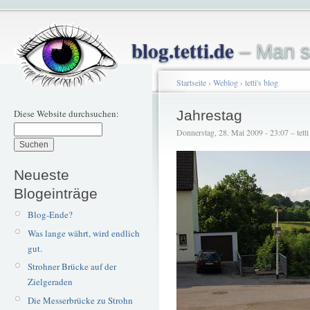
blog.tetti.de
– Man s
Startseite
›
Weblog
›
tetti's blog
Diese Website durchsuchen:
Jahrestag
Donnerstag, 28. Mai 2009 - 23:07 – tetti
Neueste
Blogeinträge
Blog-Ende?
Was lange währt, wird endlich
gut.
Strohner Brücke auf der
Zielgeraden
Die Messerbrücke zu Strohn