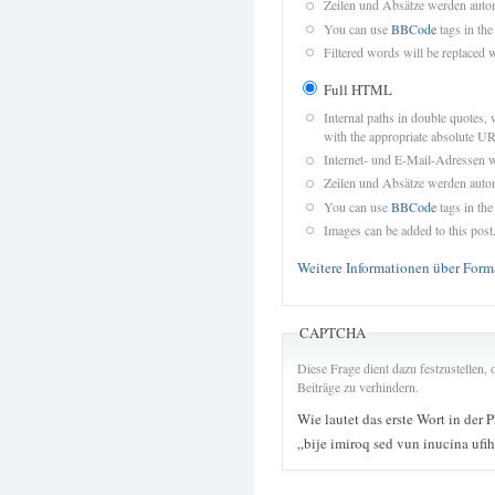
Zeilen und Absätze werden autom
You can use
BBCode
tags in the
Filtered words will be replaced w
Full HTML
Internal paths in double quotes, 
with the appropriate absolute URL
Internet- und E-Mail-Adressen 
Zeilen und Absätze werden autom
You can use
BBCode
tags in the
Images can be added to this post
Weitere Informationen über Form
CAPTCHA
Diese Frage dient dazu festzustellen
Beiträge zu verhindern.
Wie lautet das erste Wort in der 
„bije imiroq sed vun inucina ufi