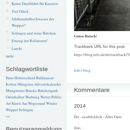
Keine Durchfahrt für Kanuten
Viel Glück
Jahrhunderthochwasser der
Wupper?
Solingen und seine Brücken
Guten Rutsch!
Einzug der Rollatoren!
Trackback URL for this post:
Lurchi
https://blog.tetti.de/de/trackback/
mehr
Schlagwortliste
tetti's blog
Haus Hohenscheid
Balkhauser
Kotten
Müngsten
Adventskalender
Kommentare
Müngstener Brücke
Brückenpark
Güterhallen
Werbung
Wetter
Public
Art
Kunst
Am Wegesrand
Winter
2014
Wupper
Solingen
>>
Dir - ausdrücklich - Alles Gute.
Jens
Benutzeranmeldung