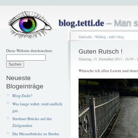
blog.tetti.de
– Man s
Startseite
›
Weblog
›
tetti's blog
Diese Website durchsuchen:
Guten Rutsch !
Dienstag, 31. Dezember 2013 - 16:59 – te
Wünsche ich allen Lesern und dere
Neueste
Blogeinträge
Blog-Ende?
Was lange währt, wird endlich
gut.
Strohner Brücke auf der
Zielgeraden
Die Messerbrücke zu Strohn