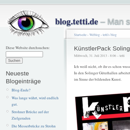
blog.tetti.de
– Man s
Startseite
›
Weblog
›
tetti's blog
Diese Website durchsuchen:
KünstlerPack Solin
Mittwoch, 31. Juli 2013 - 8:06 – tetti
Ich weiß nicht, ob ihr es schon wuss
Neueste
In den Solinger Güterhallen arbeite
im Sinne der bildenden Kunst.
Blogeinträge
Blog-Ende?
Was lange währt, wird endlich
gut.
Strohner Brücke auf der
Zielgeraden
Die Messerbrücke zu Strohn