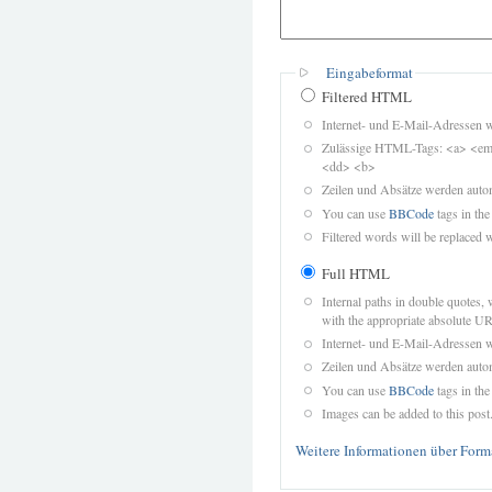
Eingabeformat
Filtered HTML
Internet- und E-Mail-Adressen 
Zulässige HTML-Tags: <a> <em>
<dd> <b>
Zeilen und Absätze werden autom
You can use
BBCode
tags in the
Filtered words will be replaced w
Full HTML
Internal paths in double quotes, 
with the appropriate absolute URL
Internet- und E-Mail-Adressen 
Zeilen und Absätze werden autom
You can use
BBCode
tags in the
Images can be added to this post
Weitere Informationen über Form