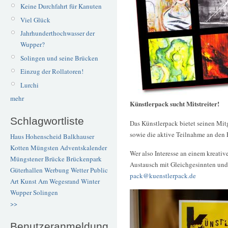
Keine Durchfahrt für Kanuten
Viel Glück
Jahrhunderthochwasser der
Wupper?
Solingen und seine Brücken
Einzug der Rollatoren!
Lurchi
mehr
Künstlerpack sucht Mitstreiter!
Schlagwortliste
Das Künstlerpack bietet seinen Mit
sowie die aktive Teilnahme an den 
Haus Hohenscheid
Balkhauser
Kotten
Müngsten
Adventskalender
Wer also Interesse an einem kreati
Müngstener Brücke
Brückenpark
Austausch mit Gleichgesinnten und 
Güterhallen
Werbung
Wetter
Public
pack@kuenstlerpack.de
Art
Kunst
Am Wegesrand
Winter
Wupper
Solingen
>>
Benutzeranmeldung