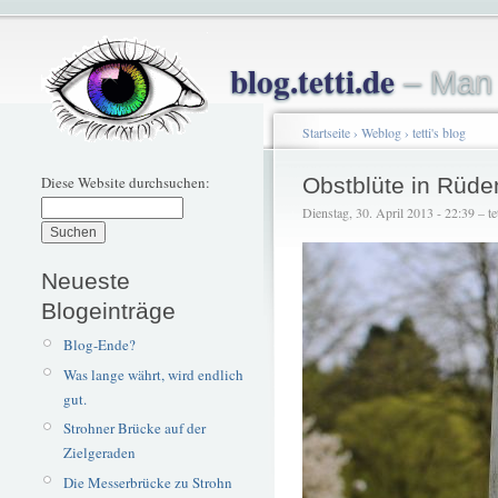
blog.tetti.de
– Man 
Startseite
›
Weblog
›
tetti's blog
Diese Website durchsuchen:
Obstblüte in Rüde
Dienstag, 30. April 2013 - 22:39 – tet
Neueste
Blogeinträge
Blog-Ende?
Was lange währt, wird endlich
gut.
Strohner Brücke auf der
Zielgeraden
Die Messerbrücke zu Strohn