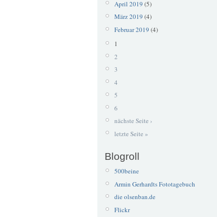
April 2019
(5)
März 2019
(4)
Februar 2019
(4)
1
2
3
4
5
6
nächste Seite ›
letzte Seite »
Blogroll
500beine
Armin Gerhardts Fototagebuch
die olsenban.de
Flickr