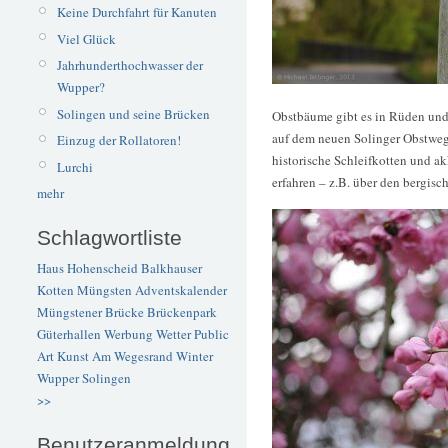
Keine Durchfahrt für Kanuten
Viel Glück
Jahrhunderthochwasser der
Wupper?
Solingen und seine Brücken
Obstbäume gibt es in Rüden und 
auf dem neuen Solinger Obstweg,
Einzug der Rollatoren!
historische Schleifkotten und a
Lurchi
erfahren – z.B. über den bergisc
mehr
Schlagwortliste
Haus Hohenscheid
Balkhauser
Kotten
Müngsten
Adventskalender
Müngstener Brücke
Brückenpark
Güterhallen
Werbung
Wetter
Public
Art
Kunst
Am Wegesrand
Winter
Wupper
Solingen
>>
Benutzeranmeldung