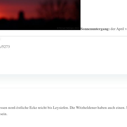
Sonnenuntergang:
der April 
:
ck/5273
essen nord-östliche Ecke reicht bis Leysiefen. Die Witzheldener haben auch einen.
sein.