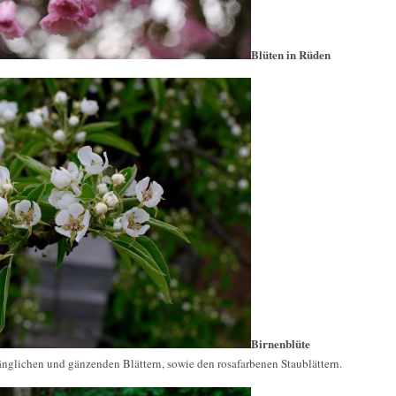
Blüten in Rüden
Birnenblüte
nglichen und gänzenden Blättern, sowie den rosafarbenen Staublättern.