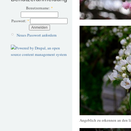
Benutzername:
*
Passwort:
*
Neues Passwort anfordern
Angeblich zu erkennen an den lä