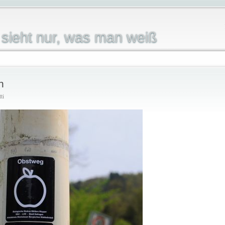
sieht nur, was man weiß
n
ti