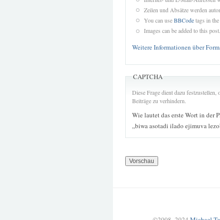
Zeilen und Absätze werden autom
You can use
BBCode
tags in the
Images can be added to this post
Weitere Informationen über Form
CAPTCHA
Diese Frage dient dazu festzustellen
Beiträge zu verhindern.
Wie lautet das erste Wort in der 
„biwa asotadi ilado ejimuva lez
©2008–2024
Michael Te