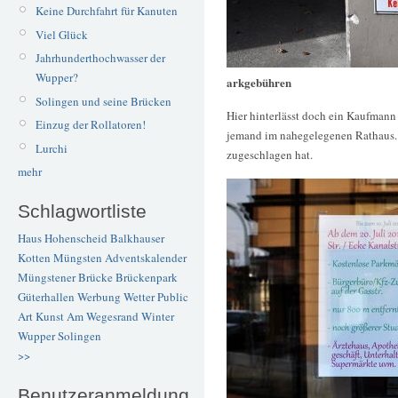
Keine Durchfahrt für Kanuten
Viel Glück
Jahrhunderthochwasser der
Wupper?
arkgebühren
Solingen und seine Brücken
Hier hinterlässt doch ein Kaufmann 
Einzug der Rollatoren!
jemand im nahegelegenen Rathaus.
Lurchi
zugeschlagen hat.
mehr
Schlagwortliste
Haus Hohenscheid
Balkhauser
Kotten
Müngsten
Adventskalender
Müngstener Brücke
Brückenpark
Güterhallen
Werbung
Wetter
Public
Art
Kunst
Am Wegesrand
Winter
Wupper
Solingen
>>
Benutzeranmeldung