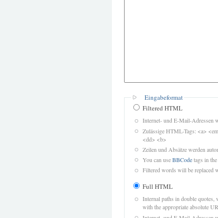
Eingabeformat
Filtered HTML
Internet- und E-Mail-Adressen 
Zulässige HTML-Tags: <a> <em>
<dd> <b>
Zeilen und Absätze werden autom
You can use
BBCode
tags in the
Filtered words will be replaced w
Full HTML
Internal paths in double quotes, 
with the appropriate absolute URL
Internet- und E-Mail-Adressen 