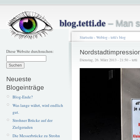
blog.tetti.de
– Man s
Startseite
›
Weblog
›
tetti's blog
Diese Website durchsuchen:
Nordstadtimpressio
Dienstag, 26. März 2013 - 21:50 – tetti
Neueste
Blogeinträge
Blog-Ende?
Was lange währt, wird endlich
gut.
Strohner Brücke auf der
Zielgeraden
Die Messerbrücke zu Strohn