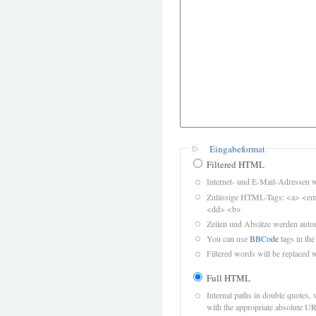
Eingabeformat
Filtered HTML
Internet- und E-Mail-Adressen 
Zulässige HTML-Tags: <a> <em>
<dd> <b>
Zeilen und Absätze werden autom
You can use
BBCode
tags in the
Filtered words will be replaced w
Full HTML
Internal paths in double quotes, 
with the appropriate absolute URL