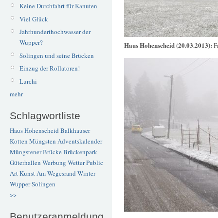
Keine Durchfahrt für Kanuten
Viel Glück
Jahrhunderthochwasser der
Wupper?
Haus Hohenscheid (20.03.2013):
F
Solingen und seine Brücken
Einzug der Rollatoren!
Lurchi
mehr
Schlagwortliste
Haus Hohenscheid
Balkhauser
Kotten
Müngsten
Adventskalender
Müngstener Brücke
Brückenpark
Güterhallen
Werbung
Wetter
Public
Art
Kunst
Am Wegesrand
Winter
Wupper
Solingen
>>
Benutzeranmeldung