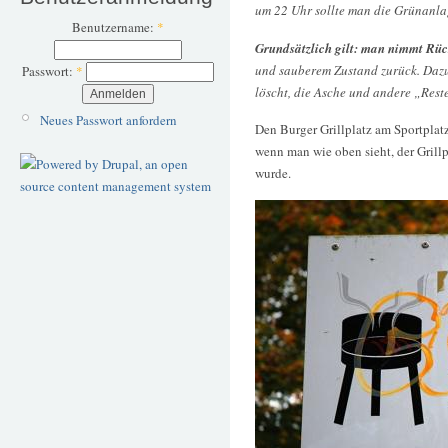
um 22 Uhr sollte man die Grünanla
Benutzername:
*
Grundsätzlich gilt: man nimmt Rüc
und sauberem Zustand zurück. Dazu
Passwort:
*
löscht, die Asche und andere „Rest
Neues Passwort anfordern
Den Burger Grillplatz am Sportplatz
wenn man wie oben sieht, der Grill
wurde.