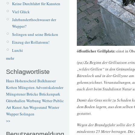
Keine Durchfahrt für Kanuten
Viel Glück
Jahrhunderthochwasser der
Wupper?
Solingen und seine Brücken
Einzug der Rollatoren!
Lurchi
öffentlicher Grillplatz:
einst in Ob
mehr
(pa) Zu Beginn der Grillsaison erin
„wildes Grillen“ in den Grünanlage
Schlagwortliste
Bärenloch und in der Grillzone am 
Haus Hohenscheid
Balkhauser
gekennzeichnet. Veranstaltungen, 
Kotten
Müngsten
Adventskalender
auch dort beim Stadtdienst Natur 
Müngstener Brücke
Brückenpark
Damit das Gras nicht zu Schaden ko
Güterhallen
Werbung
Wetter
Public
dem Boden lagern, aus dem selben 
Art
Kunst
Am Wegesrand
Winter
gestattet.
Wupper
Solingen
>>
Wegen der Brandgefahr sollte der 
mindestens 25 Meter betragen. Die 
Benutzeranmeldung