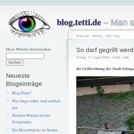
blog.tetti.de
– Man s
Startseite
›
Weblog
›
tetti's blog
Diese Website durchsuchen:
So darf gegrillt wer
Freitag, 17. April 2009 - 10:08 – tetti
die Grillordnung der Stadt Soling
Neueste
Blogeinträge
Blog-Ende?
Was lange währt, wird endlich
gut.
Strohner Brücke auf der
Zielgeraden
Die Messerbrücke zu Strohn