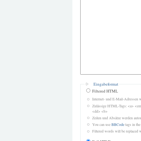
Eingabeformat
Filtered HTML
Internet- und E-Mail-Adressen 
Zulässige HTML-Tags: <a> <em>
<dd> <b>
Zeilen und Absätze werden autom
You can use
BBCode
tags in the
Filtered words will be replaced w