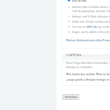
Full HTML
Internal paths in double quotes, 
with the appropriate absolute URL
Internet- und E-Mail-Adressen 
Zeilen und Absätze werden autom
You can use
BBCode
tags in the
Images can be added to this post
Weitere Informationen über Form
CAPTCHA
Diese Frage dient dazu festzustellen
Beiträge zu verhindern.
Wie lautet das sechste Wort in d
„noqu gasife yaboqim wotaga oci