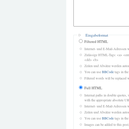
Eingabeformat
Filtered HTML
Internet- und E-Mail-Adressen 
Zulässige HTML-Tags: <a> <em>
<dd> <b>
Zeilen und Absätze werden autom
You can use
BBCode
tags in the
Filtered words will be replaced w
Full HTML
Internal paths in double quotes, 
with the appropriate absolute URL
Internet- und E-Mail-Adressen 
Zeilen und Absätze werden autom
You can use
BBCode
tags in the
Images can be added to this post