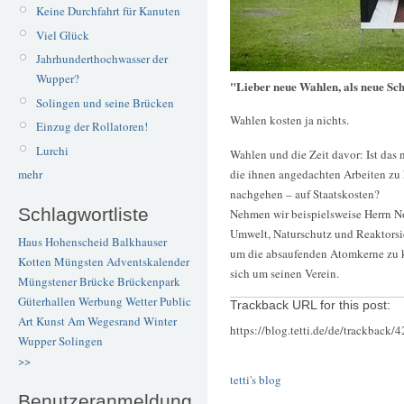
Keine Durchfahrt für Kanuten
Viel Glück
Jahrhunderthochwasser der
Wupper?
"Lieber neue Wahlen, als neue Sc
Solingen und seine Brücken
Wahlen kosten ja nichts.
Einzug der Rollatoren!
Lurchi
Wahlen und die Zeit davor: Ist das n
die ihnen angedachten Arbeiten zu
mehr
nachgehen – auf Staatskosten?
Schlagwortliste
Nehmen wir beispielsweise Herrn Nor
Umwelt, Naturschutz und Reaktorsich
Haus Hohenscheid
Balkhauser
um die absaufenden Atomkerne zu 
Kotten
Müngsten
Adventskalender
sich um seinen Verein.
Müngstener Brücke
Brückenpark
Güterhallen
Werbung
Wetter
Public
Trackback URL for this post:
Art
Kunst
Am Wegesrand
Winter
https://blog.tetti.de/de/trackback/
Wupper
Solingen
>>
tetti's blog
Benutzeranmeldung