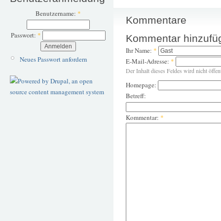
Benutzername:
*
Kommentare
Passwort:
*
Kommentar hinzufü
Ihr Name:
*
Neues Passwort anfordern
E-Mail-Adresse:
*
Der Inhalt dieses Feldes wird nicht öffen
Homepage:
Betreff:
Kommentar:
*