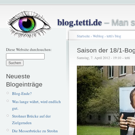
blog.tetti.de
– Man s
Startseite
›
Weblog
›
tetti's blog
Diese Website durchsuchen:
Saison der 18/1-Bog
Samstag, 7. April 2012 - 19:10 – tetti
Neueste
Blogeinträge
Blog-Ende?
Was lange währt, wird endlich
gut.
Strohner Brücke auf der
Zielgeraden
Die Messerbrücke zu Strohn