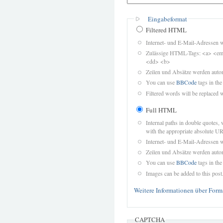
Eingabeformat
Filtered HTML
Internet- und E-Mail-Adressen 
Zulässige HTML-Tags: <a> <em>
<dd> <b>
Zeilen und Absätze werden autom
You can use
BBCode
tags in the
Filtered words will be replaced w
Full HTML
Internal paths in double quotes, 
with the appropriate absolute URL
Internet- und E-Mail-Adressen 
Zeilen und Absätze werden autom
You can use
BBCode
tags in the
Images can be added to this post
Weitere Informationen über Form
CAPTCHA