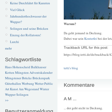
Keine Durchfahrt für Kanuten
Viel Glück
Jahrhunderthochwasser der
Wupper?
Warum?
Solingen und seine Brücken
Da geht jemand in Deckung.
Einzug der Rollatoren!
Dabei war sein
Konterfei
bei der le
Lurchi
Trackback URL for this post:
mehr
https://blog.tetti.de/de/trackback/
Schlagwortliste
Haus Hohenscheid
Balkhauser
tetti's blog
Kotten
Müngsten
Adventskalender
Müngstener Brücke
Brückenpark
Güterhallen
Werbung
Wetter
Public
Kommentare
Art
Kunst
Am Wegesrand
Winter
Wupper
Solingen
A M ...
>>
... der geht nicht in Deckung.
Benutzeranmeldung