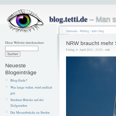
blog.tetti.de
– Man s
Startseite
›
Weblog
›
tetti's blog
Diese Website durchsuchen:
NRW braucht mehr 
Freitag, 6. April 2012 - 23:52 – tetti
Neueste
Blogeinträge
Blog-Ende?
Was lange währt, wird endlich
gut.
Strohner Brücke auf der
Zielgeraden
Die Messerbrücke zu Strohn