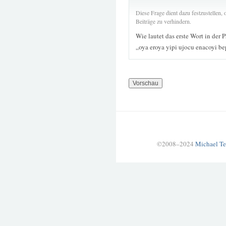
Diese Frage dient dazu festzustellen
Beiträge zu verhindern.
Wie lautet das erste Wort in der 
„oya eroya yipi ujocu enacoyi b
©2008–2024
Michael Te