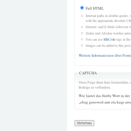
Full HTML
Internal paths in double quotes, 
with the appropriate absolute URL
Internet- und E-Mail-Adressen 
Zeilen und Absätze werden autom
You can use
BBCode
tags in the
Images can be added to this post
Weitere Informationen über Form
CAPTCHA
Diese Frage dient dazu festzustellen
Beiträge zu verhindern.
Wie lautet das fünfte Wort in der
„ebag genowod ami eta keqe uro