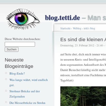
blog.tetti.de
– Man s
Startseite
›
Weblog
›
tetti's blog
Diese Website durchsuchen:
Es sind die kleinen A
Donnerstag, 23. Februar 2012 - 21:40 – t
auf Seite drei, dich mich immer wie
Neueste
in unserem Kreis- und Intelligenzbl
dem sogenannten Ankunftsort des M
Blogeinträge
Damit Besucher künftig nicht mehr
Blog-Ende?
müssen, installiert eine Fachfirma
Was lange währt, wird endlich
Tageblatt
)
gut.
Strohner Brücke auf der
Zielgeraden
Die Messerbrücke zu Strohn