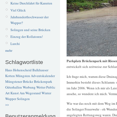
Keine Durchfahrt für Kanuten
Viel Glück
Jahrhunderthochwasser der
Wupper?
Solingen und seine Brücken
Einzug der Rollatoren!
Lurchi
mehr
Parkplatz Brückenpark mit Riese
Schlagwortliste
entwickelt sich zeitweise zur Schl
Haus Hohenscheid
Balkhauser
Kotten
Müngsten
Adventskalender
Ich frage mich, warum diese Draina
Müngstener Brücke
Brückenpark
Immerhin besteht dieses Schlamm- 
Güterhallen
Werbung
Wetter
Public
im Jahr 2006. Wenn ich mir als Laie
Art
Kunst
Am Wegesrand
Winter
ansehe, so wundere ich mich. Vermu
Wupper
Solingen
Wie war das noch mit dem Weg im 
>>
die Solinger Feuerwehr - oh Wunder-
angelegten Rettungsweg waren. Die
Benutzeranmeldung