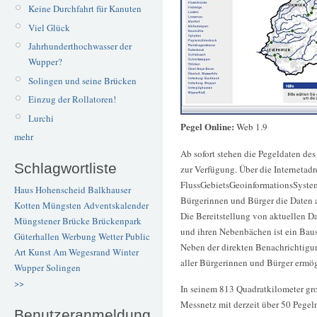
Keine Durchfahrt für Kanuten
Viel Glück
Jahrhunderthochwasser der
Wupper?
Solingen und seine Brücken
Einzug der Rollatoren!
Lurchi
Pegel Online:
Web 1.9
mehr
Ab sofort stehen die Pegeldaten de
Schlagwortliste
zur Verfügung. Über die Internetad
FlussGebietsGeoinformationsSyste
Haus Hohenscheid
Balkhauser
Bürgerinnen und Bürger die Daten a
Kotten
Müngsten
Adventskalender
Die Bereitstellung von aktuellen D
Müngstener Brücke
Brückenpark
und ihren Nebenbächen ist ein Bau
Güterhallen
Werbung
Wetter
Public
Neben der direkten Benachrichtigun
Art
Kunst
Am Wegesrand
Winter
aller Bürgerinnen und Bürger ermög
Wupper
Solingen
>>
In seinem 813 Quadratkilometer gr
Messnetz mit derzeit über 50 Pegeln
Benutzeranmeldung