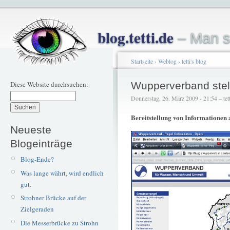
blog.tetti.de
– Man s
Startseite
›
Weblog
›
tetti's blog
Diese Website durchsuchen:
Wupperverband stell
Donnerstag, 26. März 2009 - 21:54 – tett
Bereitstellung von Informationen
Neueste
Blogeinträge
Blog-Ende?
Was lange währt, wird endlich
gut.
Strohner Brücke auf der
Zielgeraden
Die Messerbrücke zu Strohn