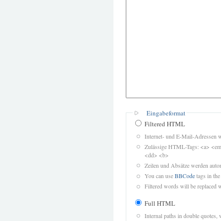
Eingabeformat
Filtered HTML
Internet- und E-Mail-Adressen 
Zulässige HTML-Tags: <a> <em>
<dd> <b>
Zeilen und Absätze werden autom
You can use
BBCode
tags in the
Filtered words will be replaced w
Full HTML
Internal paths in double quotes, 