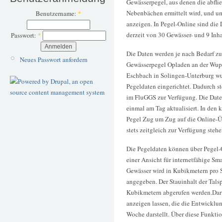
Gewässerpegel, aus denen die abfl
Nebenbächen ermittelt wird, und um
Benutzername:
*
anzeigen. In Pegel-Online sind die 
derzeit von 30 Gewässer- und 9 Inha
Passwort:
*
Die Daten werden je nach Bedarf zu 
Neues Passwort anfordern
Gewässerpegel Opladen an der Wup
Eschbach in Solingen-Unterburg wu
Pegeldaten eingerichtet. Dadurch ste
im FluGGS zur Verfügung. Die Daten
einmal am Tag aktualisiert. In de
Pegel Zug um Zug auf die Online-Üb
stets zeitgleich zur Verfügung stehe
Die Pegeldaten können über Pegel-On
einer Ansicht für internetfähige Sm
Gewässer wird in Kubikmetern pro 
angegeben. Der Stauinhalt der Tals
Kubikmetern abgerufen werden.Darü
anzeigen lassen, die die Entwicklu
Woche darstellt. Über diese Funkt