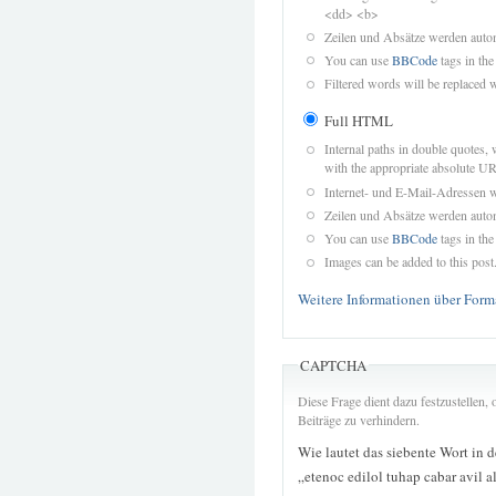
<dd> <b>
Zeilen und Absätze werden autom
You can use
BBCode
tags in the
Filtered words will be replaced w
Full HTML
Internal paths in double quotes, 
with the appropriate absolute URL
Internet- und E-Mail-Adressen 
Zeilen und Absätze werden autom
You can use
BBCode
tags in the
Images can be added to this post
Weitere Informationen über Form
CAPTCHA
Diese Frage dient dazu festzustellen
Beiträge zu verhindern.
Wie lautet das siebente Wort in 
„etenoc edilol tuhap cabar avil 