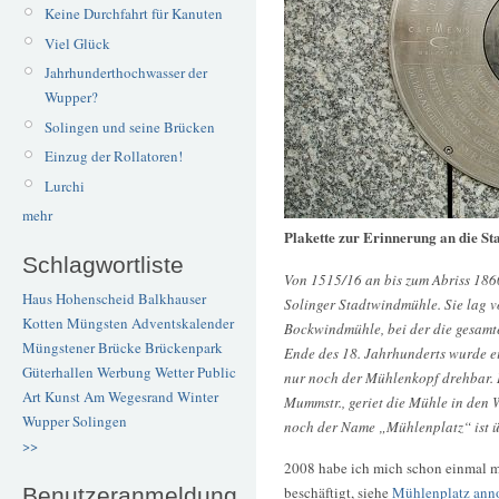
Keine Durchfahrt für Kanuten
Viel Glück
Jahrhunderthochwasser der
Wupper?
Solingen und seine Brücken
Einzug der Rollatoren!
Lurchi
mehr
Plakette zur Erinnerung an die S
Schlagwortliste
Von 1515/16 an bis zum Abriss 1860
Haus Hohenscheid
Balkhauser
Solinger Stadtwindmühle. Sie lag v
Kotten
Müngsten
Adventskalender
Bockwindmühle, bei der die gesamt
Müngstener Brücke
Brückenpark
Ende des 18. Jahrhunderts wurde 
Güterhallen
Werbung
Wetter
Public
nur noch der Mühlenkopf drehbar. 
Art
Kunst
Am Wegesrand
Winter
Mummstr., geriet die Mühle in den
Wupper
Solingen
noch der Name „Mühlenplatz“ ist ü
>>
2008 habe ich mich schon einmal 
Benutzeranmeldung
beschäftigt, siehe
Mühlenplatz ann