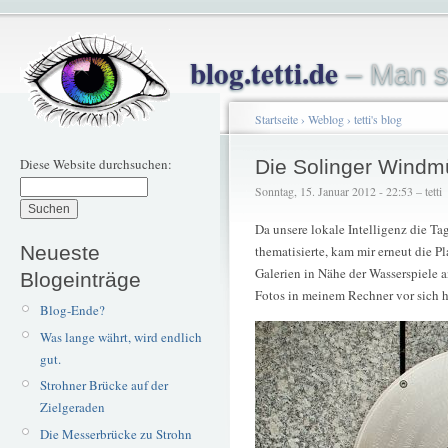
blog.tetti.de
– Man s
Startseite
›
Weblog
›
tetti's blog
Diese Website durchsuchen:
Die Solinger Windm
Sonntag, 15. Januar 2012 - 22:53 – tetti
Da unsere lokale Intelligenz die T
Neueste
thematisierte, kam mir erneut die Pl
Galerien in Nähe der Wasserspiele a
Blogeinträge
Fotos in meinem Rechner vor sich 
Blog-Ende?
Was lange währt, wird endlich
gut.
Strohner Brücke auf der
Zielgeraden
Die Messerbrücke zu Strohn