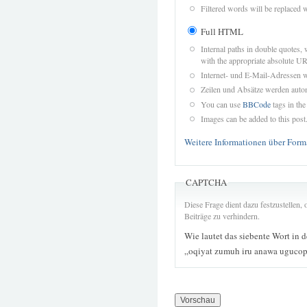
Filtered words will be replaced w
Full HTML
Internal paths in double quotes, 
with the appropriate absolute URL
Internet- und E-Mail-Adressen 
Zeilen und Absätze werden autom
You can use
BBCode
tags in the
Images can be added to this post
Weitere Informationen über Form
CAPTCHA
Diese Frage dient dazu festzustellen
Beiträge zu verhindern.
Wie lautet das siebente Wort in 
„oqiyat zumuh iru anawa ugucop