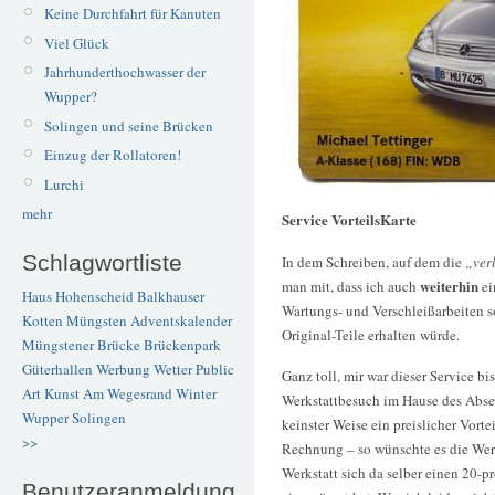
Keine Durchfahrt für Kanuten
Viel Glück
Jahrhunderthochwasser der
Wupper?
Solingen und seine Brücken
Einzug der Rollatoren!
Lurchi
mehr
Service VorteilsKarte
Schlagwortliste
In dem Schreiben, auf dem die
„ver
weiterhin
man mit, dass ich auch
ei
Haus Hohenscheid
Balkhauser
Wartungs- und Verschleißarbeiten 
Kotten
Müngsten
Adventskalender
Original-Teile erhalten würde.
Müngstener Brücke
Brückenpark
Güterhallen
Werbung
Wetter
Public
Ganz toll, mir war dieser Service b
Art
Kunst
Am Wegesrand
Winter
Werkstattbesuch im Hause des Absen
Wupper
Solingen
keinster Weise ein preislicher Vorte
>>
Rechnung – so wünschte es die Werk
Werkstatt sich da selber einen 20-p
Benutzeranmeldung