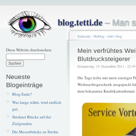
blog.tetti.de
– Man s
Startseite
›
Weblog
›
tetti's blog
Diese Website durchsuchen:
Mein verfrühtes We
Blutdrucksteigerer
Donnerstag, 15. Dezember 2011 - 22:39 –
Neueste
Die Tage teilte mir mein einstiger 
Blogeinträge
Weihnachtsgeschenk ausgepackt hätt
dem bekannten Kreditkartenformat:
Blog-Ende?
Was lange währt, wird endlich
gut.
Strohner Brücke auf der
Zielgeraden
Die Messerbrücke zu Strohn