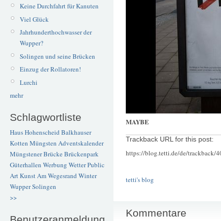
Keine Durchfahrt für Kanuten
Viel Glück
Jahrhunderthochwasser der
Wupper?
Solingen und seine Brücken
Einzug der Rollatoren!
Lurchi
mehr
Schlagwortliste
MAYBE
Haus Hohenscheid
Balkhauser
Trackback URL for this post:
Kotten
Müngsten
Adventskalender
https://blog.tetti.de/de/trackback/
Müngstener Brücke
Brückenpark
Güterhallen
Werbung
Wetter
Public
Art
Kunst
Am Wegesrand
Winter
tetti's blog
Wupper
Solingen
>>
Kommentare
Benutzeranmeldung