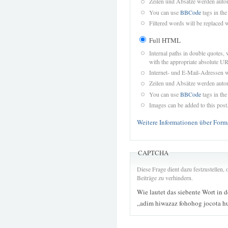
Zeilen und Absätze werden autom
You can use
BBCode
tags in the
Filtered words will be replaced w
Full HTML
Internal paths in double quotes, 
with the appropriate absolute URL
Internet- und E-Mail-Adressen 
Zeilen und Absätze werden autom
You can use
BBCode
tags in the
Images can be added to this post
Weitere Informationen über Form
CAPTCHA
Diese Frage dient dazu festzustellen
Beiträge zu verhindern.
Wie lautet das siebente Wort in 
„adim hiwazaz fohohog jocota 