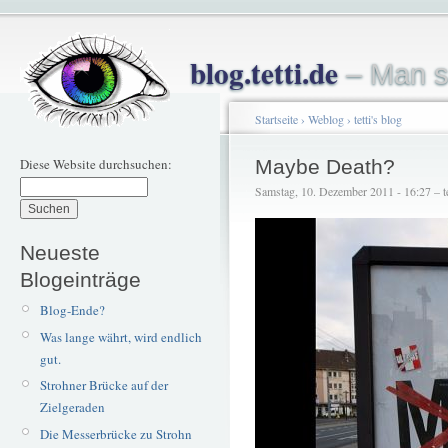
blog.tetti.de
– Man s
Startseite
›
Weblog
›
tetti's blog
Diese Website durchsuchen:
Maybe Death?
Samstag, 10. Dezember 2011 - 16:27 – te
Neueste
Blogeinträge
Blog-Ende?
Was lange währt, wird endlich
gut.
Strohner Brücke auf der
Zielgeraden
Die Messerbrücke zu Strohn