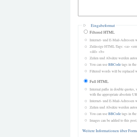
Eingabeformat
Filtered HTML
Internet- und E-Mail-Adressen 
Zulässige HTML-Tags: <a> <em>
<dd> <b>
Zeilen und Absätze werden autom
You can use
BBCode
tags in the
Filtered words will be replaced w
Full HTML
Internal paths in double quotes, 
with the appropriate absolute URL
Internet- und E-Mail-Adressen 
Zeilen und Absätze werden autom
You can use
BBCode
tags in the
Images can be added to this post
Weitere Informationen über Form