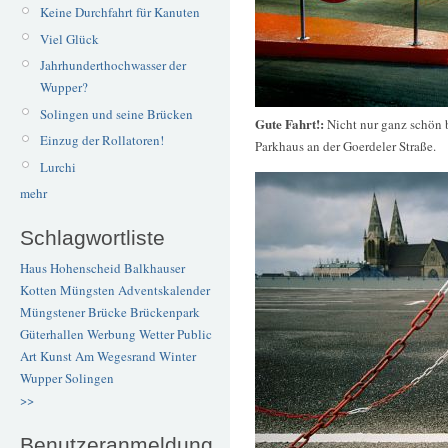
Keine Durchfahrt für Kanuten
Viel Glück
Jahrhunderthochwasser der
Wupper?
Solingen und seine Brücken
Gute Fahrt!:
Nicht nur ganz schön b
Einzug der Rollatoren!
Parkhaus an der Goerdeler Straße.
Lurchi
mehr
Schlagwortliste
Haus Hohenscheid
Balkhauser
Kotten
Müngsten
Adventskalender
Müngstener Brücke
Brückenpark
Güterhallen
Werbung
Wetter
Public
Art
Kunst
Am Wegesrand
Winter
Wupper
Solingen
>>
Benutzeranmeldung