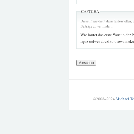
CAPTCHA
Diese Frage dient dazu festzustellen
Beiträge zu verhindern.
Wie lautet das erste Wort in der 
„qoz ociwer abeziko osewa mek
©2008–2024
Michael Te