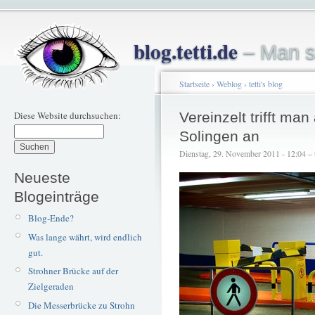
blog.tetti.de
– Man s
Startseite
›
Weblog
›
tetti's blog
Diese Website durchsuchen:
Vereinzelt trifft man
Solingen an
Dienstag, 29. November 2011 - 12:04 – t
Neueste
Blogeinträge
Blog-Ende?
Was lange währt, wird endlich
gut.
Strohner Brücke auf der
Zielgeraden
Die Messerbrücke zu Strohn