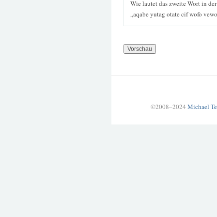
Wie lautet das zweite Wort in de
„aqabe yutag otate cif wofo vew
©2008–2024
Michael Te