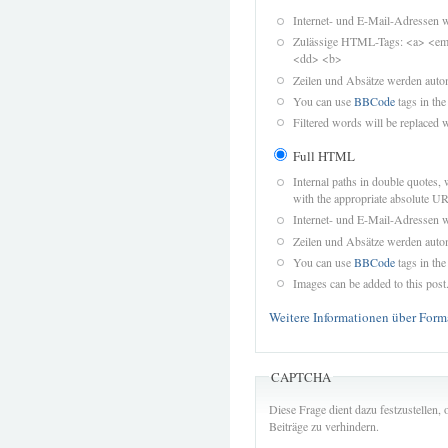
Internet- und E-Mail-Adressen 
Zulässige HTML-Tags: <a> <em>
<dd> <b>
Zeilen und Absätze werden autom
You can use
BBCode
tags in the
Filtered words will be replaced w
Full HTML
Internal paths in double quotes, 
with the appropriate absolute URL
Internet- und E-Mail-Adressen 
Zeilen und Absätze werden autom
You can use
BBCode
tags in the
Images can be added to this post
Weitere Informationen über Form
CAPTCHA
Diese Frage dient dazu festzustellen
Beiträge zu verhindern.