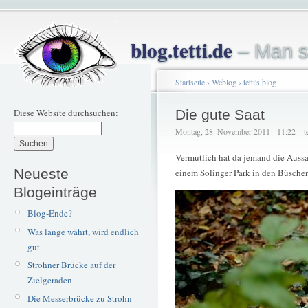
blog.tetti.de
– Man s
Startseite
›
Weblog
›
tetti's blog
Diese Website durchsuchen:
Die gute Saat
Montag, 28. November 2011 - 11:22 – te
Vermutlich hat da jemand die Auss
Neueste
einem Solinger Park in den Büsche
Blogeinträge
Blog-Ende?
Was lange währt, wird endlich
gut.
Strohner Brücke auf der
Zielgeraden
Die Messerbrücke zu Strohn