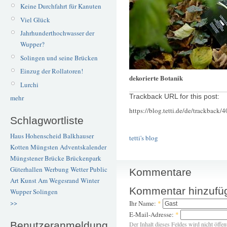
Keine Durchfahrt für Kanuten
Viel Glück
Jahrhunderthochwasser der
Wupper?
Solingen und seine Brücken
Einzug der Rollatoren!
dekorierte Botanik
Lurchi
Trackback URL for this post:
mehr
https://blog.tetti.de/de/trackback/
Schlagwortliste
Haus Hohenscheid
Balkhauser
tetti's blog
Kotten
Müngsten
Adventskalender
Müngstener Brücke
Brückenpark
Güterhallen
Werbung
Wetter
Public
Kommentare
Art
Kunst
Am Wegesrand
Winter
Kommentar hinzufü
Wupper
Solingen
>>
Ihr Name:
*
E-Mail-Adresse:
*
Benutzeranmeldung
Der Inhalt dieses Feldes wird nicht öffen